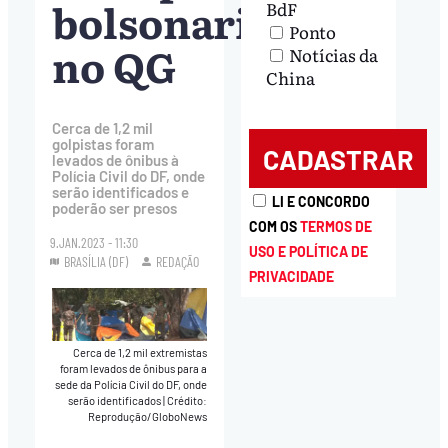
bolsonarista
BdF
Ponto
no QG
Notícias da
China
Cerca de 1,2 mil
golpistas foram
levados de ônibus à
Polícia Civil do DF, onde
serão identificados e
LI E CONCORDO
poderão ser presos
COM OS
TERMOS DE
9.JAN.2023 - 11:30
USO E POLÍTICA DE
BRASÍLIA (DF)
REDAÇÃO
PRIVACIDADE
Cerca de 1,2 mil extremistas
foram levados de ônibus para a
sede da Polícia Civil do DF, onde
serão identificados
|
Crédito:
Reprodução/GloboNews