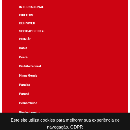
INTERNACIONAL
DIREITOS
BEM VIVER
SOCIOAMBIENTAL
OPINIÃO
Bahia
Ceará
Distrito Federal
Minas Gerais
Paraíba
Paraná
Pernambuco
Rio de Janeiro
Este site utiliza cookies para melhorar sua experiência de
Rio Grande do Sul
navegação.
GDPR