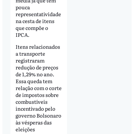
média já que têm
pouca
representatividade
na cesta de itens
que compõe o
IPCA.
Itens relacionados
a transporte
registraram
redução de preços
de 1,29% no ano.
Essa queda tem
relação com o corte
de impostos sobre
combustíveis
incentivado pelo
governo Bolsonaro
às vésperas das
eleições