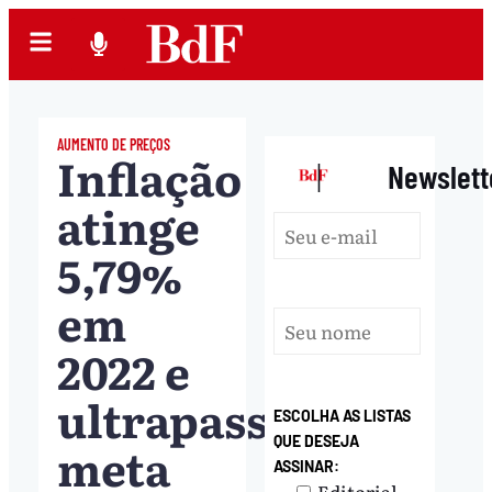
AUMENTO DE PREÇOS
Inflação
|
Newslett
atinge
5,79%
em
2022 e
ultrapassa
ESCOLHA AS LISTAS
QUE DESEJA
meta
ASSINAR:
Editorial