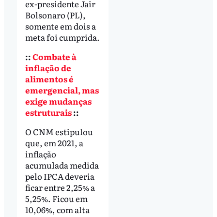
ex-presidente Jair
Bolsonaro (PL),
somente em dois a
meta foi cumprida.
::
Combate à
inflação de
alimentos é
emergencial, mas
exige mudanças
estruturais
::
O CNM estipulou
que, em 2021, a
inflação
acumulada medida
pelo IPCA deveria
ficar entre 2,25% a
5,25%. Ficou em
10,06%, com alta