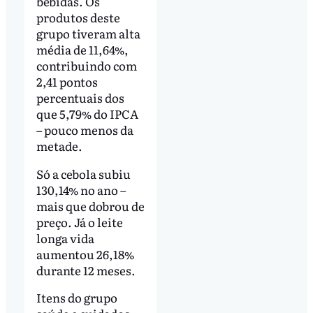
bebidas. Os
produtos deste
grupo tiveram alta
média de 11,64%,
contribuindo com
2,41 pontos
percentuais dos
que 5,79% do IPCA
– pouco menos da
metade.
Só a cebola subiu
130,14% no ano –
mais que dobrou de
preço. Já o leite
longa vida
aumentou 26,18%
durante 12 meses.
Itens do grupo