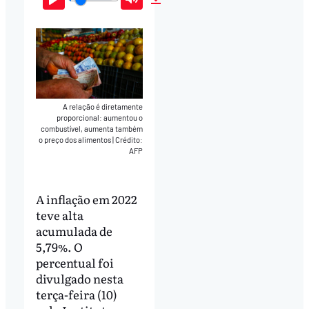
Play
Mute
Download
A relação é diretamente
proporcional: aumentou o
combustível, aumenta também
o preço dos alimentos
|
Crédito:
AFP
A inflação em 2022
teve alta
acumulada de
5,79%. O
percentual foi
divulgado nesta
terça-feira (10)