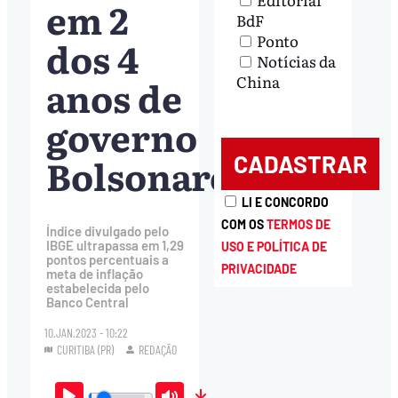
em 2
BdF
Ponto
dos 4
Notícias da
anos de
China
governo
Bolsonaro
LI E CONCORDO
COM OS
TERMOS DE
Índice divulgado pelo
IBGE ultrapassa em 1,29
USO E POLÍTICA DE
pontos percentuais a
PRIVACIDADE
meta de inflação
estabelecida pelo
Banco Central
10.JAN.2023 - 10:22
CURITIBA (PR)
REDAÇÃO