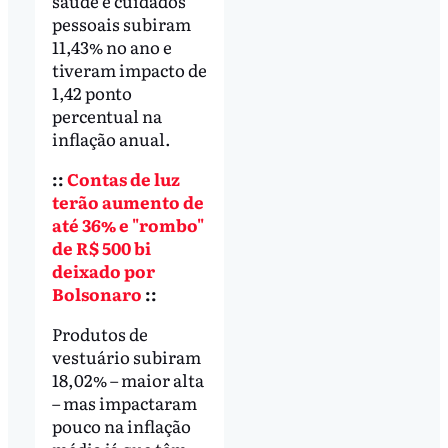
saúde e cuidados
pessoais subiram
11,43% no ano e
tiveram impacto de
1,42 ponto
percentual na
inflação anual.
::
Contas de luz
terão aumento de
até 36% e "rombo"
de R$ 500 bi
deixado por
Bolsonaro
::
Produtos de
vestuário subiram
18,02% – maior alta
– mas impactaram
pouco na inflação