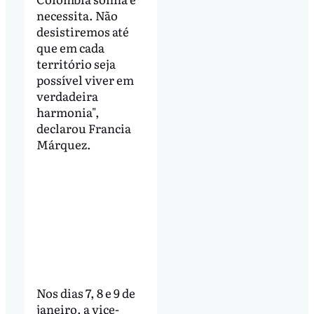
necessita. Não
desistiremos até
que em cada
território seja
possível viver em
verdadeira
harmonia",
declarou Francia
Márquez.
Nos dias 7, 8 e 9 de
janeiro, a vice-