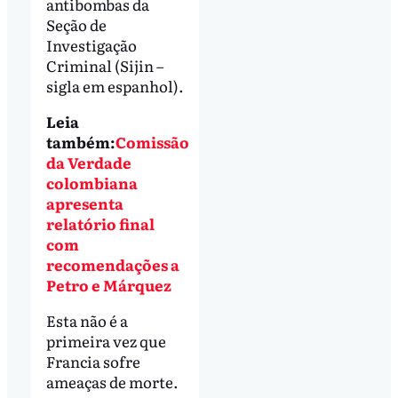
antibombas da
Seção de
Investigação
Criminal (Sijin –
sigla em espanhol).
Leia
também:
Comissão
da Verdade
colombiana
apresenta
relatório final
com
recomendações a
Petro e Márquez
Esta não é a
primeira vez que
Francia sofre
ameaças de morte.