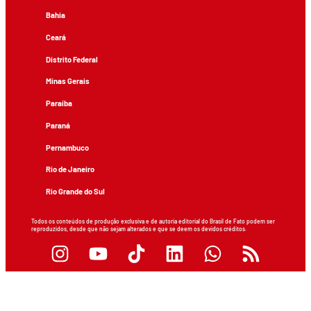
Bahia
Ceará
Distrito Federal
Minas Gerais
Paraíba
Paraná
Pernambuco
Rio de Janeiro
Rio Grande do Sul
Todos os conteúdos de produção exclusiva e de autoria editorial do Brasil de Fato podem ser
reproduzidos, desde que não sejam alterados e que se deem os devidos créditos.