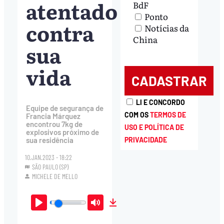
atentado
BdF
Ponto
contra
Notícias da
China
sua
vida
LI E CONCORDO
Equipe de segurança de
COM OS
TERMOS DE
Francia Márquez
encontrou 7kg de
USO E POLÍTICA DE
explosivos próximo de
PRIVACIDADE
sua residência
10.JAN.2023 - 18:22
SÃO PAULO (SP)
MICHELE DE MELLO
Play
Mute
Download