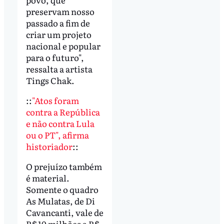
preservam nosso
passado a fim de
criar um projeto
nacional e popular
para o futuro",
ressalta a artista
Tings Chak.
::
"Atos foram
contra a República
e não contra Lula
ou o PT", afirma
historiador
::
O prejuízo também
é material.
Somente o quadro
As Mulatas, de Di
Cavancanti, vale de
R$ 10 milhões a R$