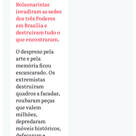
Bolsonaristas
invadiram as sedes
dos três Poderes
em Brasília e
destruíram tudo o
que encontraram
.
O desprezo pela
arte e pela
memória ficou
escancarado. Os
extremistas
destruíram
quadros a facadas,
roubaram peças
que valem
milhões,
depredaram
móveis históricos,
defecaram e