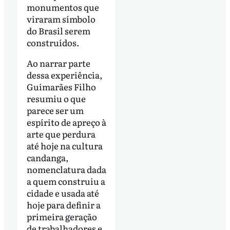
monumentos que
viraram símbolo
do Brasil serem
construídos.
Ao narrar parte
dessa experiência,
Guimarães Filho
resumiu o que
parece ser um
espírito de apreço à
arte que perdura
até hoje na cultura
candanga,
nomenclatura dada
a quem construiu a
cidade e usada até
hoje para definir a
primeira geração
de trabalhadores e