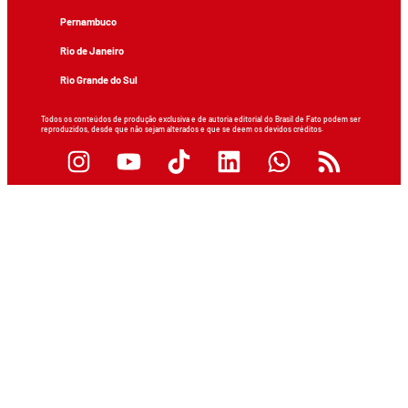
Pernambuco
Rio de Janeiro
Rio Grande do Sul
Todos os conteúdos de produção exclusiva e de autoria editorial do Brasil de Fato podem ser
reproduzidos, desde que não sejam alterados e que se deem os devidos créditos.