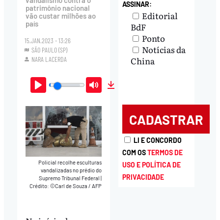
vandalismo contra o
ASSINAR:
patrimônio nacional
Editorial
vão custar milhões ao
país
BdF
Ponto
15.JAN.2023 - 13:26
Notícias da
SÃO PAULO (SP)
China
NARA LACERDA
Play
Mute
Download
LI E CONCORDO
COM OS
TERMOS DE
Policial recolhe esculturas
USO E POLÍTICA DE
vandalizadas no prédio do
PRIVACIDADE
Supremo Tribunal Federal
|
Crédito: ©Carl de Souza / AFP