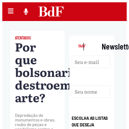
ATENTADOS
Por
|
Newslett
que
bolsonaristas
destroem
arte?
Depredação de
ESCOLHA AS LISTAS
monumentos e obras,
roubo de peças e
QUE DESEJA