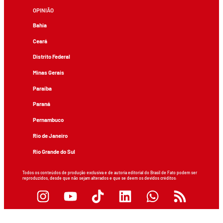
OPINIÃO
Bahia
Ceará
Distrito Federal
Minas Gerais
Paraíba
Paraná
Pernambuco
Rio de Janeiro
Rio Grande do Sul
Todos os conteúdos de produção exclusiva e de autoria editorial do Brasil de Fato podem ser
reproduzidos, desde que não sejam alterados e que se deem os devidos créditos.