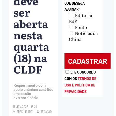
deve
QUE DESEJA
ser
ASSINAR:
Editorial
aberta
BdF
Ponto
nesta
Notícias da
China
quarta
(18) na
CLDF
LI E CONCORDO
COM OS
TERMOS DE
USO E POLÍTICA DE
Requerimento com
apoio unânime será lido
PRIVACIDADE
em sessão
extraordinária
18.JAN.2023 - 18:21
BRASÍLIA (DF)
REDAÇÃO