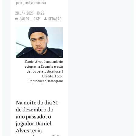
por justa causa
20.JAN.2023 - 19:22
SÃO PAULO SP
REDAÇÃO
Daniel Alves é acusado de
estupro na Espanha e está
detido pela justiça local
|
Crédito: Foto:
Reprodução/Instagram
Na noite do dia 30
de dezembro do
ano passado, o
jogador Daniel
Alves teria