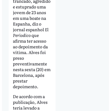
trancado, agredido
e estuprado uma
jovem de 23 anos
em uma boate na
Espanha, diz o
jornal espanhol
El
Periodico
que
afirma ter acesso
ao depoimento da
vítima. Alves foi
preso
preventivamente
nesta sexta (20) em
Barcelona, após
prestar
depoimento.
De acordo com a
publicação, Alves
teria levado a