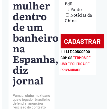
mulher
BdF
Ponto
dentro
Notícias da
China
de um
banheiro
na
LI E CONCORDO
Espanha,
COM OS
TERMOS DE
USO E POLÍTICA DE
diz
PRIVACIDADE
jornal
Pumas, clube mexicano
que o jogador brasileiro
defendia, anunciou
rescisão do contrato