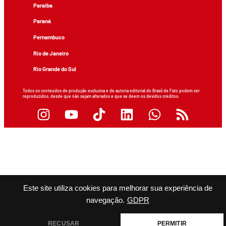
Paraíba
Paraná
Pernambuco
Rio de Janeiro
Rio Grande do Sul
Todos os conteúdos de produção exclusiva e de autoria editorial do Brasil de Fato podem ser
reproduzidos, desde que não sejam alterados e que se deem os devidos créditos.
Este site utiliza cookies para melhorar sua experiência de
navegação.
GDPR
RECUSAR
PERMITIR