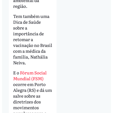
ambiental da
região.
Tem também uma
Dica de Saúde
sobre a
importância de
retomar a
vacinação no Brasil
com a médica da
família, Nathália
Neiva.
E o
Fórum Social
Mundial (FSM)
ocorre em Porto
Alegra (RS) e dá um
salve sobre as
diretrizes dos
movimentos