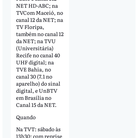
NET HD-ABC; na
TVCom Maceió, no
canal 12 da NET; na
TV Floripa,
também no canal 12
da NET; na TVU
(Universitária)
Recife no canal 40
UHF digital; na
TVE Bahia, no
canal 30 (7.1 no
aparelho) do sinal
digital, e UnBTV
em Brasília no
Canal 15 da NET.
Quando
Na TVT: sábado às
13h30; com reprise