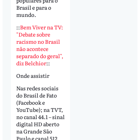
populares para o
Brasil e para o
mundo.
::
Bem Viver na TV:
"Debate sobre
racismo no Brasil
não acontece
separado do geral",
diz Belchior
::
Onde assistir
Nas redes sociais
do Brasil de Fato
(Facebook e
YouTube); na TVT,
no canal 44.1 – sinal
digital HD aberto
na Grande São
Paulo e canal 512