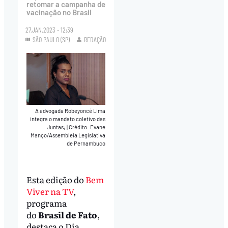
retomar a campanha de
vacinação no Brasil
27.JAN.2023 - 12:39
SÃO PAULO (SP)
REDAÇÃO
A advogada Robeyoncé Lima
integra o mandato coletivo das
Juntas;
|
Crédito: Evane
Manço/Assembleia Legislativa
de Pernambuco
Esta edição do
Bem
Viver na TV
,
programa
do
Brasil de Fato
,
destaca o Dia