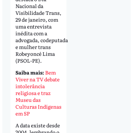
Nacional da
Visibilidade Trans,
29 de janeiro, com
uma entrevista
inédita com a
advogada, codeputada
e mulher trans
Robeyoncé Lima
(PSOL-PE).
Saiba mais:
Bem
Viver na TV debate
intolerância
religiosa e traz
Museu das
Culturas Indígenas
em SP
A data existe desde
2004, lembrando o