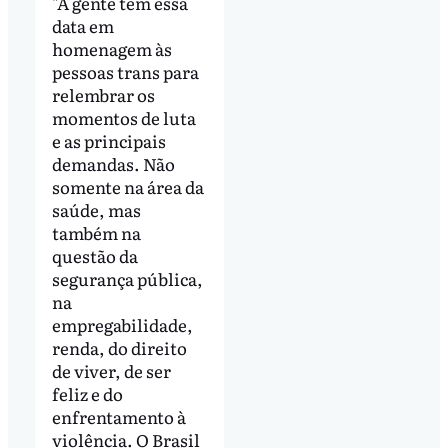
"A gente tem essa
data em
homenagem às
pessoas trans para
relembrar os
momentos de luta
e as principais
demandas. Não
somente na área da
saúde, mas
também na
questão da
segurança pública,
na
empregabilidade,
renda, do direito
de viver, de ser
feliz e do
enfrentamento à
violência. O Brasil