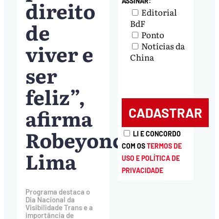
direito
ASSINAR:
Editorial
de
BdF
Ponto
viver e
Notícias da
China
ser
feliz”,
afirma
Robeyoncé
LI E CONCORDO
COM OS
TERMOS DE
Lima
USO E POLÍTICA DE
PRIVACIDADE
Programa destaca o
Dia Nacional da
Visibilidade Trans e a
importância de