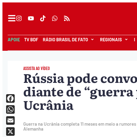
APOIE
TV BDF
RÁDIO BRASIL DE FATO
REGIONAIS
I
ASSISTA AO VÍDEO
Rússia pode convo
diante de “guerra
Ucrânia
Facebook
WhatsApp
Guerra na Ucrânia completa 11 meses em meio a rumores
Email
Alemanha