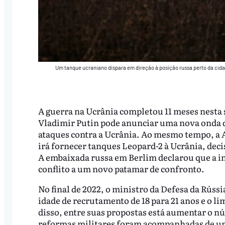
Um tanque ucraniano dispara em direção à posição russa perto da cida
A guerra na Ucrânia completou 11 meses nesta
Vladimir Putin pode anunciar uma nova onda de
ataques contra a Ucrânia. Ao mesmo tempo, a 
irá fornecer tanques Leopard-2 à Ucrânia, dec
A embaixada russa em Berlim declarou que a ini
conflito a um novo patamar de confronto.
No final de 2022, o ministro da Defesa da Rús
idade de recrutamento de 18 para 21 anos e o li
disso, entre suas propostas está aumentar o nú
reformas militares foram acompanhadas de uma