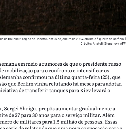
de de Bakhmut, região de Donetsk, em 26 de janeiro de 2023, em meio à guerra da Ucrânia.
|
Crédito: Anatolii Stepanov / AFP
 semana em meio a rumores de que o presidente russo
 mobilização para o confronto e intensificar os
Alemanha confirmou na última quarta-feira (25), que
isão que Berlim vinha relutando há meses para adotar.
ciativa de transferir tanques para Kiev levará o
sia, Sergei Shoigu, propôs aumentar gradualmente a
mite de 27 para 30 anos para o serviço militar. Além
mero de militares para 1,5 milhão de pessoas. Essas
 série de relatos de que uma nova convocação para a