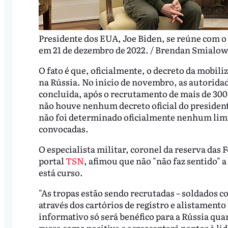
Presidente dos EUA, Joe Biden, se reúne com o
em 21 de dezembro de 2022. / Brendan Smialow
O fato é que, oficialmente, o decreto da mobil
na Rússia. No início de novembro, as autorida
concluída, após o recrutamento de mais de 300
não houve nenhum decreto oficial do preside
não foi determinado oficialmente nenhum limi
convocadas.
O especialista militar, coronel da reserva das
portal
TSN
, afimou que não "não faz sentido" 
está curso.
"As tropas estão sendo recrutadas – soldados c
através dos cartórios de registro e alistamen
informativo só será benéfico para a Rússia qua
russa como positiva e acrescentará pontos à lid