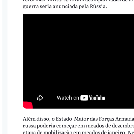
guerra seria anunciada pela Rússia.
Além disso, o Estado-Maior das Forças Armad
russa poderia começar em meados de dezembro,
etapa de mobilização em meados de janeiro. Nes