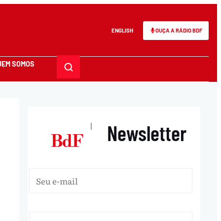
ENGLISH
OUÇA A RÁDIO BDF
UEM SOMOS
Newsletter
|