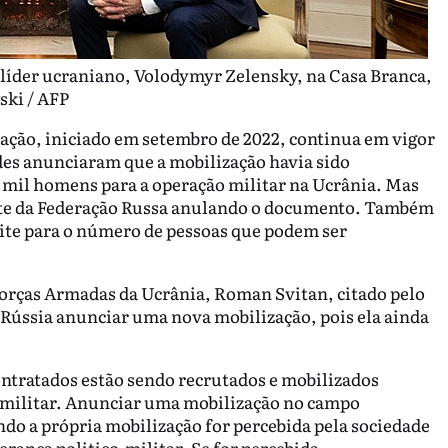
 líder ucraniano, Volodymyr Zelensky, na Casa Branca,
ski / AFP
ização, iniciado em setembro de 2022, continua em vigor
des anunciaram que a mobilização havia sido
 mil homens para a operação militar na Ucrânia. Mas
nte da Federação Russa anulando o documento. Também
te para o número de pessoas que podem ser
 Forças Armadas da Ucrânia, Roman Svitan, citado pelo
a Rússia anunciar uma nova mobilização, pois ela ainda
ontratados estão sendo recrutados e mobilizados
to militar. Anunciar uma mobilização no campo
ndo a própria mobilização for percebida pela sociedade
erança politico-militar. Se for percebida