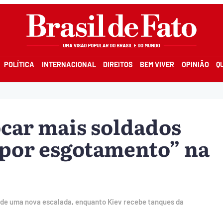
POLÍTICA
INTERNACIONAL
DIREITOS
BEM VIVER
OPINIÃO
Q
car mais soldados
 por esgotamento” na
 de uma nova escalada, enquanto Kiev recebe tanques da