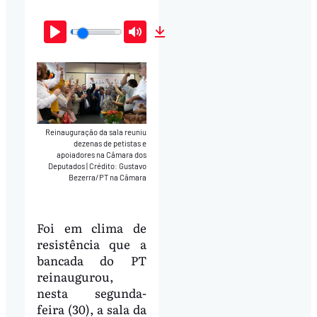
Play
Mute
Download
Reinauguração da sala reuniu
dezenas de petistas e
apoiadores na Câmara dos
Deputados
|
Crédito: Gustavo
Bezerra/PT na Câmara
Foi em clima de
resistência que a
bancada do PT
reinaugurou,
nesta segunda-
feira (30), a sala da