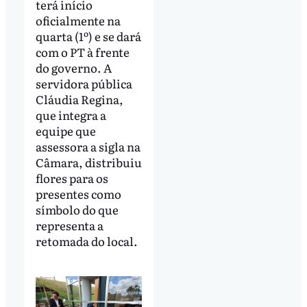
terá início
oficialmente na
quarta (1º) e se dará
com o PT à frente
do governo. A
servidora pública
Cláudia Regina,
que integra a
equipe que
assessora a sigla na
Câmara, distribuiu
flores para os
presentes como
símbolo do que
representa a
retomada do local.