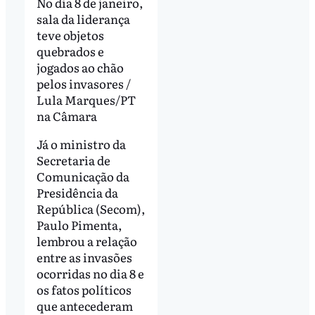
No dia 8 de janeiro,
sala da liderança
teve objetos
quebrados e
jogados ao chão
pelos invasores /
Lula Marques/PT
na Câmara
Já o ministro da
Secretaria de
Comunicação da
Presidência da
República (Secom),
Paulo Pimenta,
lembrou a relação
entre as invasões
ocorridas no dia 8 e
os fatos políticos
que antecederam