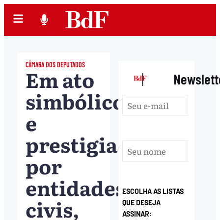
CÂMARA DOS DEPUTADOS
Em ato
|
Newslett
simbólico
e
prestigiado
por
entidades
ESCOLHA AS LISTAS
civis,
QUE DESEJA
ASSINAR: