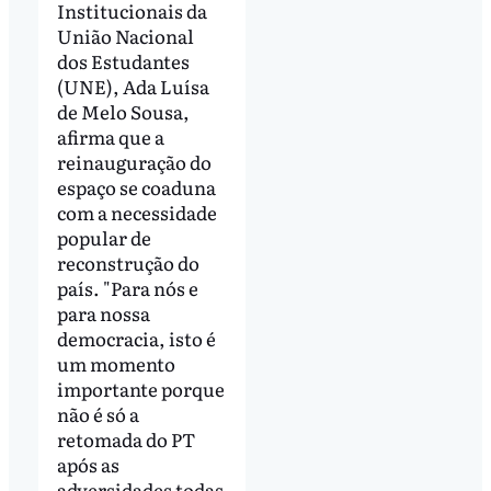
Institucionais da
União Nacional
dos Estudantes
(UNE), Ada Luísa
de Melo Sousa,
afirma que a
reinauguração do
espaço se coaduna
com a necessidade
popular de
reconstrução do
país. "Para nós e
para nossa
democracia, isto é
um momento
importante porque
não é só a
retomada do PT
após as
adversidades todas