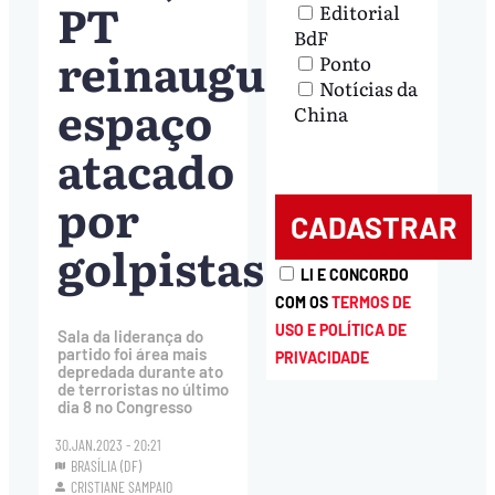
PT
Editorial
BdF
reinaugura
Ponto
Notícias da
espaço
China
atacado
por
golpistas
LI E CONCORDO
COM OS
TERMOS DE
USO E POLÍTICA DE
Sala da liderança do
partido foi área mais
PRIVACIDADE
depredada durante ato
de terroristas no último
dia 8 no Congresso
30.JAN.2023 - 20:21
BRASÍLIA (DF)
CRISTIANE SAMPAIO