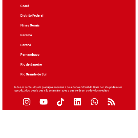
Ceará
Distrito Federal
Minas Gerais
Paraíba
Paraná
Pernambuco
Rio de Janeiro
Rio Grande do Sul
Todos os conteúdos de produção exclusiva e de autoria editorial do Brasil de Fato podem ser
reproduzidos, desde que não sejam alterados e que se deem os devidos créditos.