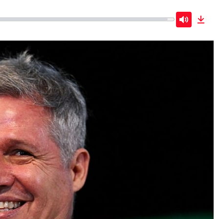
Mute
Dow