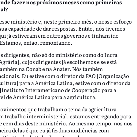
tende fazer nos próximos meses como primeiras
ial?
sse ministério e, neste primeiro mês, o nosso esforço
sua capacidade de dar respostas. Então, nós tivemos
qui já estiveram em outros governos e tinham ido
 Estamos, então, remontando.
 dirigentes, não só do ministério como do Incra
grária], cujos dirigentes já escolhemos e se está
também na Conab e na Anater. Nós também
onais. Eu estive com o diretor da FAO [Organização
ultura] para a América Latina, estive com o diretor da
 [Instituto Interamericano de Cooperação para a
el de América Latina para a agricultura.
movimentos que trabalham o tema da agricultura
um trabalho interministerial, estamos entregando para
 de cem dias deste ministério. Ao mesmo tempo, nós nos
ra delas é que eu já fiz duas audiências com