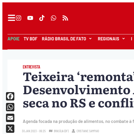
APOIE
TV BDF
RÁDIO BRASIL DE FATO
REGIONAIS
I
ENTREVISTA
Teixeira ‘remonta’
Desenvolvimento 
seca no RS e confl
Facebook
WhatsApp
Agenda focada na produção de alimentos, no combate à 
Email
30.JAN.2023 - 06:25
BRASÍLIA (DF)
CRISTIANE SAMPAIO