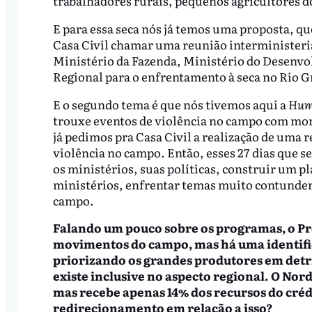
trabalhadores rurais, pequenos agricultores d
E para essa seca nós já temos uma proposta, qu
Casa Civil chamar uma reunião interministeri
Ministério da Fazenda, Ministério do Desenvo
Regional para o enfrentamento à seca no Rio G
E o segundo tema é que nós tivemos aqui a
Hum
trouxe eventos de violência no campo com mort
já pedimos pra Casa Civil a realização de uma 
violência no campo. Então, esses 27 dias que 
os ministérios, suas políticas, construir um p
ministérios, enfrentar temas muito contundent
campo.
Falando um pouco sobre os programas, o Pr
movimentos do campo, mas há uma identific
priorizando os grandes produtores em detr
existe inclusive no aspecto regional. O Nor
mas recebe apenas 14% dos recursos do créd
redirecionamento em relação a isso?