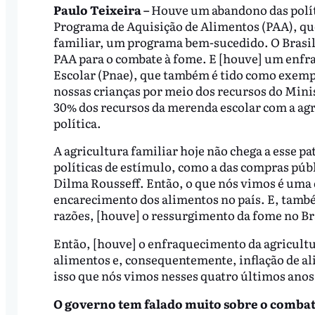
Paulo Teixeira –
Houve um abandono das políti
Programa de Aquisição de Alimentos (PAA), qu
familiar, um programa bem-sucedido. O Brasil
PAA para o combate à fome. E [houve] um enf
Escolar (Pnae), que também é tido como exemp
nossas crianças por meio dos recursos do Mini
30% dos recursos da merenda escolar com a ag
política.
A agricultura familiar hoje não chega a esse 
políticas de estímulo, como a das compras púb
Dilma Rousseff. Então, o que nós vimos é uma
encarecimento dos alimentos no país. E, tamb
razões, [houve] o ressurgimento da fome no Br
Então, [houve] o enfraquecimento da agricultu
alimentos e, consequentemente, inflação de ali
isso que nós vimos nesses quatro últimos anos
O governo tem falado muito sobre o combat