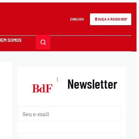
ENGLISH
OUÇA A RÁDIO BDF
UEM SOMOS
Newsletter
|