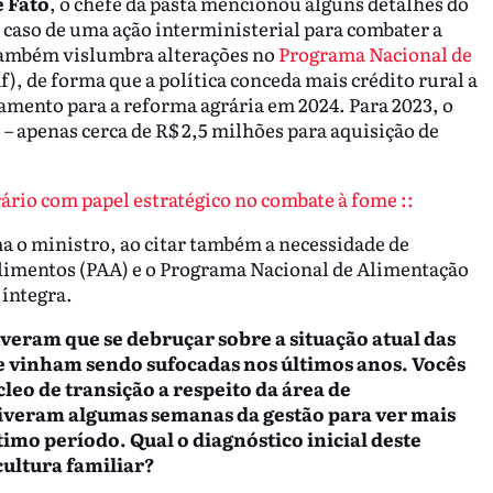
e Fato
, o chefe da pasta mencionou alguns detalhes do
 caso de uma ação interministerial para combater a
 também vislumbra alterações no
Programa Nacional de
f), de forma que a política conceda mais crédito rural a
mento para a reforma agrária em 2024. Para 2023, o
 – apenas cerca de R$ 2,5 milhões para aquisição de
rio com papel estratégico no combate à fome ::
rma o ministro, ao citar também a necessidade de
limentos (PAA) e o Programa Nacional de Alimentação
 íntegra.
iveram que se debruçar sobre a situação atual das
que vinham sendo sufocadas nos últimos anos. Vocês
eo de transição a respeito da área de
iveram algumas semanas da gestão para ver mais
imo período. Qual o diagnóstico inicial deste
cultura familiar?