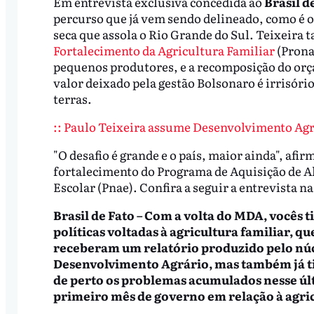
Em entrevista exclusiva concedida ao
Brasil d
percurso que já vem sendo delineado, como é o
seca que assola o Rio Grande do Sul. Teixeira
Fortalecimento da Agricultura Familiar
(Prona
pequenos produtores, e a recomposição do orça
valor deixado pela gestão Bolsonaro é irrisório
terras.
:: Paulo Teixeira assume Desenvolvimento Agrá
"O desafio é grande e o país, maior ainda", afi
fortalecimento do Programa de Aquisição de A
Escolar (Pnae). Confira a seguir a entrevista na
Brasil de Fato – Com a volta do MDA, vocês t
políticas voltadas à agricultura familiar, 
receberam um relatório produzido pelo núcl
Desenvolvimento Agrário, mas também já t
de perto os problemas acumulados nesse últ
primeiro mês de governo em relação à agri