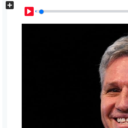
X
Share
Play