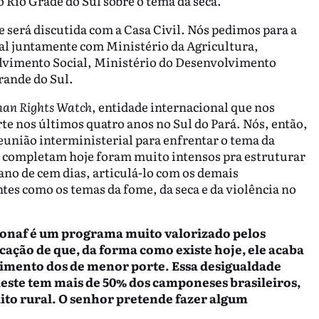
o Rio Grade do Sul sobre o tema da seca.
e será discutida com a Casa Civil. Nós pedimos para a
al juntamente com Ministério da Agricultura,
lvimento Social, Ministério do Desenvolvimento
rande do Sul.
an Rights Watch
, entidade internacional que nos
e nos últimos quatro anos no Sul do Pará. Nós, então,
reunião interministerial para enfrentar o tema da
se completam hoje foram muito intensos pra estruturar
lano de cem dias, articulá-lo com os demais
es como os temas da fome, da seca e da violência no
onaf é um programa muito valorizado pelos
ação de que, da forma como existe hoje, ele acaba
imento dos de menor porte. Essa desigualdade
deste tem mais de 50% dos camponeses brasileiros,
ito rural. O senhor pretende fazer algum