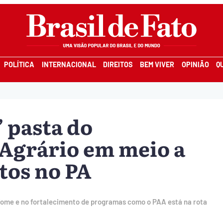
POLÍTICA
INTERNACIONAL
DIREITOS
BEM VIVER
OPINIÃO
Q
 pasta do
Agrário em meio a
itos no PA
fome e no fortalecimento de programas como o PAA está na rota