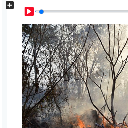
X
Share
Play