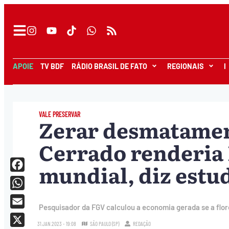
APOIE
TV BDF
RÁDIO BRASIL DE FATO
REGIONAIS
I
VALE PRESERVAR
Zerar desmatamen
Cerrado renderia R
mundial, diz estu
Facebook
WhatsApp
Pesquisador da FGV calculou a economia gerada se a flor
Email
31.JAN.2023 - 19:08
SÃO PAULO (SP)
REDAÇÃO