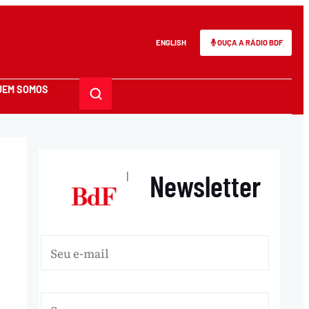
ENGLISH
OUÇA A RÁDIO BDF
UEM SOMOS
Newsletter
|