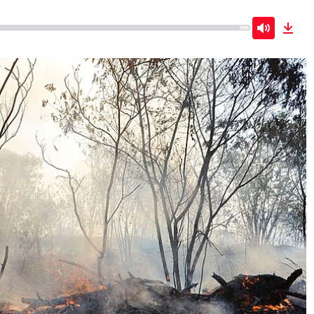
Mute
Dow