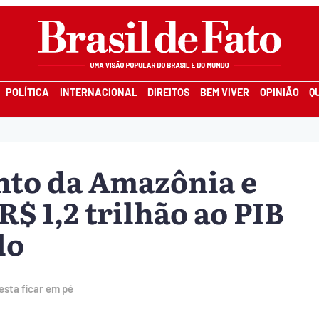
POLÍTICA
INTERNACIONAL
DIREITOS
BEM VIVER
OPINIÃO
Q
to da Amazônia e
$ 1,2 trilhão ao PIB
do
esta ficar em pé