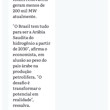
geram menos de
200 mil MW
atualmente.
"O Brasil tem tudo
para ser a Arábia
Saudita do
hidrogênio a partir
de 2030", afirma o
economista, em
alusão ao peso do
país árabe na
produção
petrolífera. "O
desafio é
transformar o
potencial em
realidade",
ressalva.