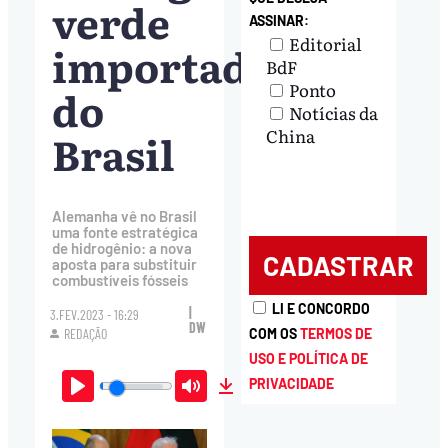
verde
ASSINAR:
Editorial
importado
BdF
Ponto
do
Notícias da
Brasil
China
Alemanha vê no Brasil
uma fonte estratégica
de hidrogênio: a nova
aposta para substituir
combustíveis fósseis
LI E CONCORDO
|
3.FEV.2023 - 16:29
DW
COM OS
TERMOS DE
REDAÇÃO
USO E POLÍTICA DE
PRIVACIDADE
Play
Mute
Download