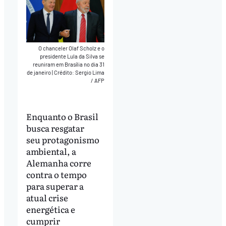
O chanceler Olaf Scholz e o
presidente Lula da Silva se
reuniram em Brasília no dia 31
de janeiro
|
Crédito: Sergio Lima
/ AFP
Enquanto o Brasil
busca resgatar
seu protagonismo
ambiental, a
Alemanha corre
contra o tempo
para superar a
atual crise
energética e
cumprir