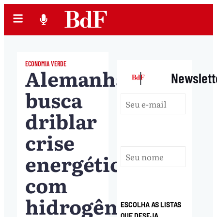
ECONOMIA VERDE
Alemanha
|
Newslett
busca
driblar
crise
energética
com
hidrogênio
ESCOLHA AS LISTAS
QUE DESEJA