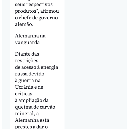
seus respectivos
produtos", afirmou
o chefe de governo
alemão.
Alemanha na
vanguarda
Diante das
restrições
de acesso à energia
russa devido
à guerra na
Ucrânia e de
críticas
à ampliação da
queima de carvão
mineral, a
Alemanha está
prestes a dar o