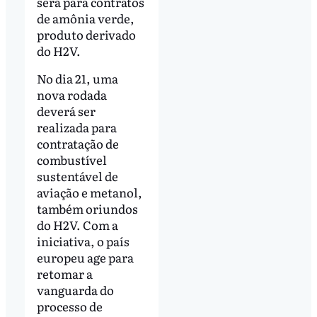
será para contratos
de amônia verde,
produto derivado
do H2V.
No dia 21, uma
nova rodada
deverá ser
realizada para
contratação de
combustível
sustentável de
aviação e metanol,
também oriundos
do H2V. Com a
iniciativa, o país
europeu age para
retomar a
vanguarda do
processo de