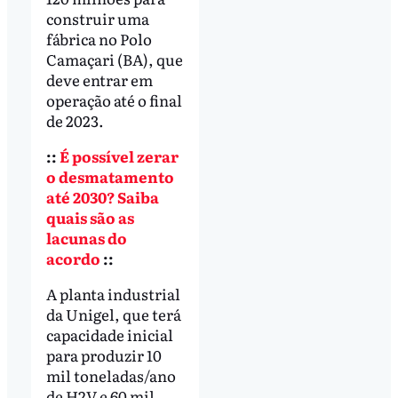
construir uma
fábrica no Polo
Camaçari (BA), que
deve entrar em
operação até o final
de 2023.
::
É possível zerar
o desmatamento
até 2030? Saiba
quais são as
lacunas do
acordo
::
A planta industrial
da Unigel, que terá
capacidade inicial
para produzir 10
mil toneladas/ano
de H2V e 60 mil