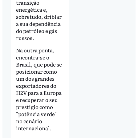
transição
energética e,
sobretudo, driblar
a sua dependência
do petróleo e gás
russos.
Na outra ponta,
encontra-se o
Brasil, que pode se
posicionar como
um dos grandes
exportadores do
H2V para a Europa
e recuperar o seu
prestígio como
"potência verde"
no cenário
internacional.