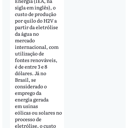
Energia (IEA, na
sigla em inglês), o
custo de produção
por quilo do H2V a
partir da eletrólise
da água no
mercado
internacional, com
utilização de
fontes renováveis,
é de entre 3 e 8
dólares. Já no
Brasil, se
considerado o
emprego da
energia gerada
em usinas
eólicas ou solares no
processo de
eletrólise, o custo