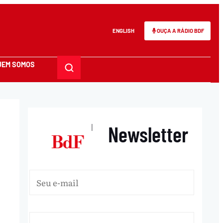
ENGLISH
OUÇA A RÁDIO BDF
UEM SOMOS
Newsletter
|