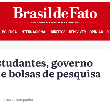
POLÍTICA
INTERNACIONAL
DIREITOS
BEM VIVER
OPINIÃO
Q
studantes, governo
e bolsas de pesquisa
romessa de campanha