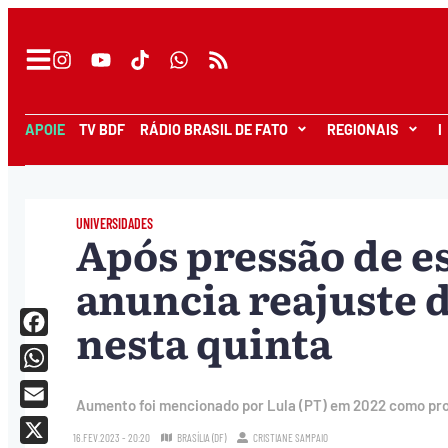
APOIE
TV BDF
RÁDIO BRASIL DE FATO
REGIONAIS
I
UNIVERSIDADES
Após pressão de e
anuncia reajuste d
nesta quinta
Facebook
WhatsApp
Aumento foi mencionado por Lula (PT) em 2022 como p
Email
16.FEV.2023 - 20:20
BRASÍLIA (DF)
CRISTIANE SAMPAIO