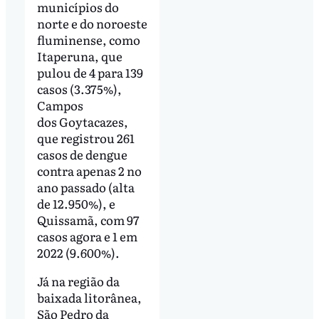
municípios do
norte e do noroeste
fluminense, como
Itaperuna, que
pulou de 4 para 139
casos (3.375%),
Campos
dos Goytacazes,
que registrou 261
casos de dengue
contra apenas 2 no
ano passado (alta
de 12.950%), e
Quissamã, com 97
casos agora e 1 em
2022 (9.600%).
Já na região da
baixada litorânea,
São Pedro da