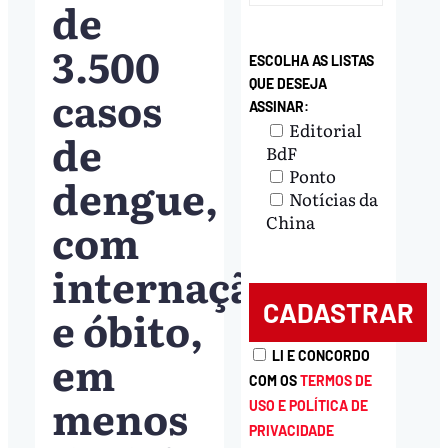
de
3.500
ESCOLHA AS LISTAS
QUE DESEJA
casos
ASSINAR:
Editorial
de
BdF
Ponto
dengue,
Notícias da
China
com
internação
e óbito,
em
LI E CONCORDO
COM OS
TERMOS DE
menos
USO E POLÍTICA DE
PRIVACIDADE