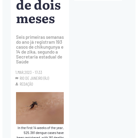
de dois
meses
Seis primeiras semanas
do ano já registram 193
casos de chikungunya e
14 de zika, segundo a
Secretaria estadual de
Saúde
1.MAR.2023 - 17:33
RIO DE JANEIRO (RJ)
REDAÇÃO
In the first 14 weeks of the year,
525.381 dengue cases have
been registered, with 181 deaths