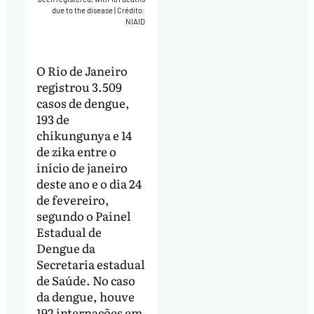
due to the disease
|
Crédito:
NIAID
O Rio de Janeiro
registrou 3.509
casos de dengue,
193 de
chikungunya e 14
de zika entre o
início de janeiro
deste ano e o dia 24
de fevereiro,
segundo o Painel
Estadual de
Dengue da
Secretaria estadual
de Saúde. No caso
da dengue, houve
192 internações em