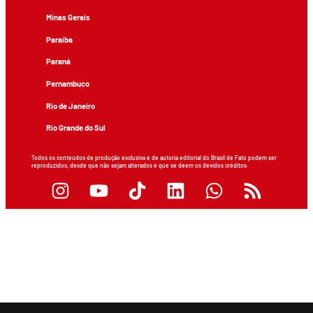
Minas Gerais
Paraíba
Paraná
Pernambuco
Rio de Janeiro
Rio Grande do Sul
Todos os conteúdos de produção exclusiva e de autoria editorial do Brasil de Fato podem ser
reproduzidos, desde que não sejam alterados e que se deem os devidos créditos.