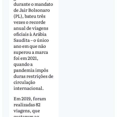
durante o mandato
de Jair Bolsonaro
(PL), bateu três
vezes o recorde
anual de viagens
oficiais à Arábia
Saudita – o único
ano em que não
superou a marca
foi em 2021,
quando a
pandemia impôs
duras restrições de
circulação
internacional.
Em 2019, foram
realizadas 82
viagens, que
custaram ao