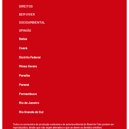
DIREITOS
BEM VIVER
SOCIOAMBIENTAL
OPINIÃO
Bahia
Ceará
Distrito Federal
Minas Gerais
Paraíba
Paraná
Pernambuco
Rio de Janeiro
Rio Grande do Sul
Todos os conteúdos de produção exclusiva e de autoria editorial do Brasil de Fato podem ser
reproduzidos, desde que não sejam alterados e que se deem os devidos créditos.