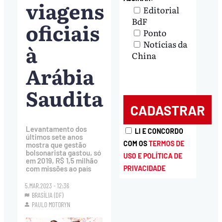
viagens
Editorial
BdF
oficiais
Ponto
Notícias da
à
China
Arábia
Saudita
Levantamento dos
LI E CONCORDO
últimos sete anos
COM OS
TERMOS DE
mostra que gestão
bolsonarista gastou, só
USO E POLÍTICA DE
em 2019, R$ 1,5 milhão
PRIVACIDADE
com missões ao país
5.MAR.2023 - 12:36
BRASÍLIA (DF)
PAULO MOTORYN