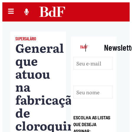
SUPERSALÁRIO
General
|
Newslett
que
atuou
na
fabricação
de
ESCOLHA AS LISTAS
cloroquina
QUE DESEJA
ASSINAR: