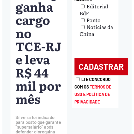
ganha
Editorial
BdF
cargo
Ponto
Notícias da
no
China
TCE-RJ
e leva
R$ 44
mil por
LI E CONCORDO
COM OS
TERMOS DE
mês
USO E POLÍTICA DE
PRIVACIDADE
Silveira foi indicado
para posto que garante
"supersalário" após
defender cloroquina