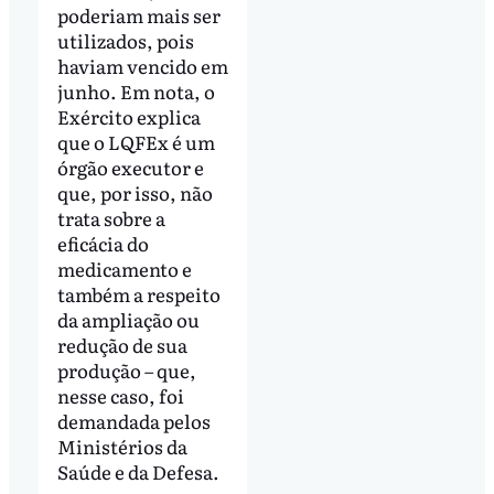
poderiam mais ser
utilizados, pois
haviam vencido em
junho. Em nota, o
Exército explica
que o LQFEx é um
órgão executor e
que, por isso, não
trata sobre a
eficácia do
medicamento e
também a respeito
da ampliação ou
redução de sua
produção – que,
nesse caso, foi
demandada pelos
Ministérios da
Saúde e da Defesa.