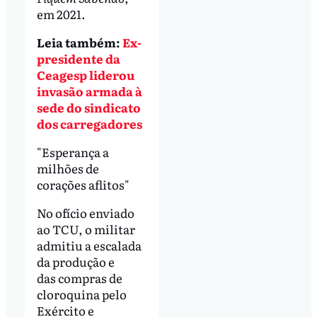
em 2021.
Leia também:
Ex-
presidente da
Ceagesp liderou
invasão armada à
sede do sindicato
dos carregadores
"Esperança a
milhões de
corações aflitos"
No ofício enviado
ao TCU, o militar
admitiu a escalada
da produção e
das compras de
cloroquina pelo
Exército e