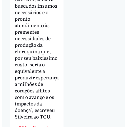
busca dos insumos
necessários e o
pronto
atendimento às
prementes
necessidades de
produção da
cloroquina que,
por seu baixíssimo
custo, seria o
equivalente a
produzir esperança
a milhões de
corações aflitos
com o avanço e os
impactos da
doença", escreveu
Silveira ao TCU.