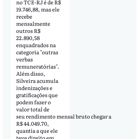
no TCE-RJ é de R$
19.746,88, mas ele
recebe
mensalmente
outros R$
22.890,58
enquadrados na
categoria "outras
verbas
remuneratórias".
Além disso,
Silveira acumula
indenizações e
gratificações que
podem fazer o
valor total de
seu rendimento mensal bruto chegar a
R$ 44.049.70,
quantia a que ele
teve direito em