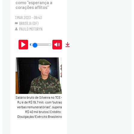
como "esperança a
corações aflitos"
7.MAR.2023 - 09:43
BRASÍLIA (DF)
PAULO MOTORYN
Play
Mute
Download
Salário bruto de Silveira no TCE-
RJ é de R$ 19,7 mil; com “outras
verbas remuneratórias”, supera
R$ 40 mil brutos
|
Crédito:
Divulgação/Exército Brasileiro