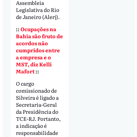
Assembleia
Legislativa do Rio
de Janeiro (Alerj).
::
Ocupações na
Bahia são fruto de
acordos não
cumpridos entre
a empresa e o
MST, diz Kelli
Mafort
::
O cargo
comissionado de
Silveira é ligado a
Secretaria-Geral
da Presidência do
TCE-RJ. Portanto,
a indicação é
responsabilidade