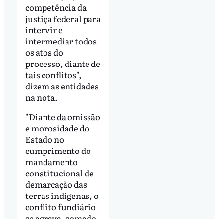
competência da
justiça federal para
intervir e
intermediar todos
os atos do
processo, diante de
tais conflitos",
dizem as entidades
na nota.
"Diante da omissão
e morosidade do
Estado no
cumprimento do
mandamento
constitucional de
demarcação das
terras indígenas, o
conflito fundiário
se agrava, somado