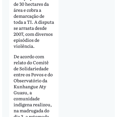
de 30 hectares da
área e cobra a
demarcação de
toda a TI. A disputa
se arrasta desde
2007, com diversos
episódios de
violência.
De acordo com
relato do Comitê
de Solidariedade
entre os Povos e do
Observatório da
Kunhangue Aty
Guasu, a
comunidade
indígena realizou,
na madrugada do
dia 3, a retomada