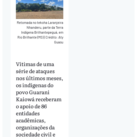
Retomada no tekoha Laranjeira
Nhanderu, parte da Terra
Indígena Brilhantepeguá, em
Rio Brilhante (MS)
|
Crédito: Aty
Guasu
Vítimas de uma
série de ataques
nos últimos meses,
os indígenas do
povo Guarani
Kaiowá receberam
o apoio de 86
entidades
acadêmicas,
organizações da
sociedade civil e