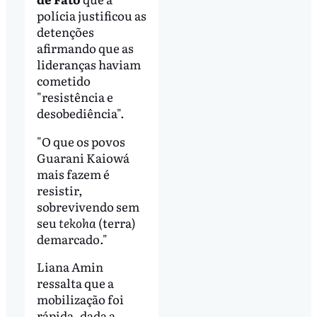
polícia justificou as
detenções
afirmando que as
lideranças haviam
cometido
"resistência e
desobediência".
"O que os povos
Guarani Kaiowá
mais fazem é
resistir,
sobrevivendo sem
seu
tekoha
(terra)
demarcado."
Liana Amin
ressalta que a
mobilização foi
rápida, dada a