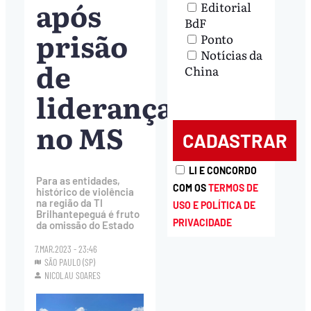
após
Editorial
BdF
prisão
Ponto
Notícias da
de
China
lideranças
no MS
LI E CONCORDO
Para as entidades,
COM OS
TERMOS DE
histórico de violência
na região da TI
USO E POLÍTICA DE
Brilhantepeguá é fruto
PRIVACIDADE
da omissão do Estado
7.MAR.2023 - 23:46
SÃO PAULO (SP)
NICOLAU SOARES