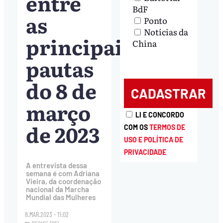
entre
BdF
as
Ponto
Notícias da
principais
China
pautas
do 8 de
março
LI E CONCORDO
de 2023
COM OS
TERMOS DE
USO E POLÍTICA DE
PRIVACIDADE
A entrevista dessa
semana é com Adriana
Vieira, da coordenação
nacional da Marcha
Mundial das Mulheres
8.MAR.2023 - 11:02