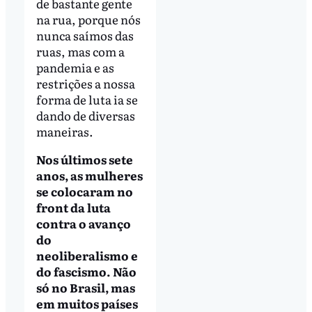
de bastante gente
na rua, porque nós
nunca saímos das
ruas, mas com a
pandemia e as
restrições a nossa
forma de luta ia se
dando de diversas
maneiras.
Nos últimos sete
anos, as mulheres
se colocaram no
front da luta
contra o avanço
do
neoliberalismo e
do fascismo. Não
só no Brasil, mas
em muitos países