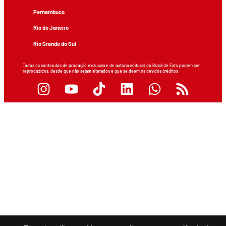
Pernambuco
Rio de Janeiro
Rio Grande do Sul
Todos os conteúdos de produção exclusiva e de autoria editorial do Brasil de Fato podem ser
reproduzidos, desde que não sejam alterados e que se deem os devidos créditos.