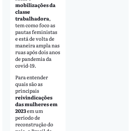
mobilizações da
classe
trabalhadora
,
tem como foco as
pautas feministas
e está de volta de
maneira ampla nas
ruas após dois anos
de pandemia da
covid-19.
Para entender
quais são as
principais
reivindicações
das mulheres em
2023
em um
período de
reconstrução do
país, o Brasil de