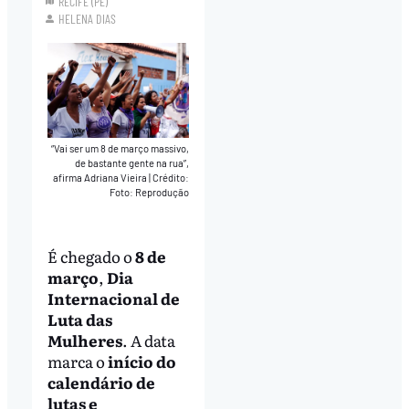
RECIFE (PE)
HELENA DIAS
“Vai ser um 8 de março massivo,
de bastante gente na rua”,
afirma Adriana Vieira
|
Crédito:
Foto: Reprodução
É chegado o
8 de
março
,
Dia
Internacional de
Luta das
Mulheres
. A data
marca o
início do
calendário de
lutas e