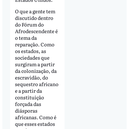
O que a gente tem
discutido dentro
do Fórum do
Afrodescendente é
o tema da
reparação. Como
os estados, as
sociedades que
surgiram a partir
da colonização, da
escravidão, do
sequestro africano
e a partir da
constituição
forçada das
diásporas
africanas. Como é
que esses estados