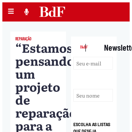
REPARAÇÃO
“Estamos
|
Newslett
pensando
um
projeto
de
reparação
para a
ESCOLHA AS LISTAS
QUE DESEJA