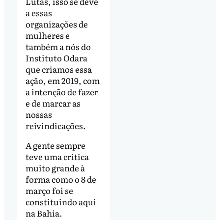
Lutas, isso se deve
a essas
organizações de
mulheres e
também a nós do
Instituto Odara
que criamos essa
ação, em 2019, com
a intenção de fazer
e de marcar as
nossas
reivindicações.
A gente sempre
teve uma crítica
muito grande à
forma como o 8 de
março foi se
constituindo aqui
na Bahia.