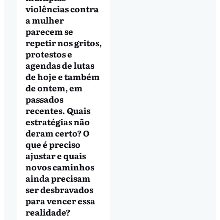
violências contra
a mulher
parecem se
repetir nos gritos,
protestos e
agendas de lutas
de hoje e também
de ontem, em
passados
recentes. Quais
estratégias não
deram certo? O
que é preciso
ajustar e quais
novos caminhos
ainda precisam
ser desbravados
para vencer essa
realidade?