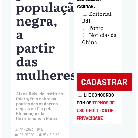
população
ASSINAR:
Editorial
negra,
BdF
Ponto
a
Notícias da
partir
China
das
mulheres”
Alane Reis, do Instituto
LI E CONCORDO
Odara, fala sobre as
COM OS
TERMOS DE
pautas das mulheres
negras no Dia pela
USO E POLÍTICA DE
Eliminação da
PRIVACIDADE
Discriminação Racial
21.MAR.2023 - 10:12
SALVADOR
VÂNIA DIAS