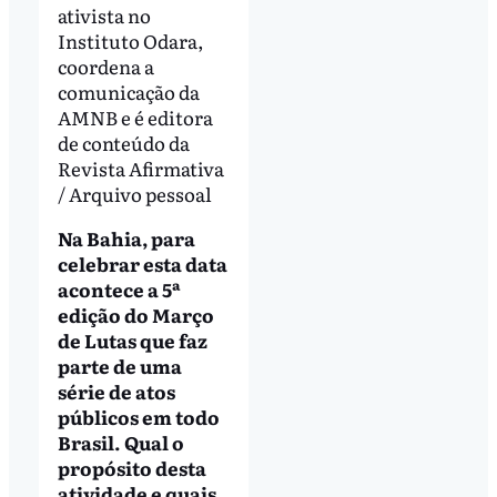
ativista no
Instituto Odara,
coordena a
comunicação da
AMNB e é editora
de conteúdo da
Revista Afirmativa
/ Arquivo pessoal
Na Bahia, para
celebrar esta data
acontece a 5ª
edição do Março
de Lutas que faz
parte de uma
série de atos
públicos em todo
Brasil. Qual o
propósito desta
atividade e quais