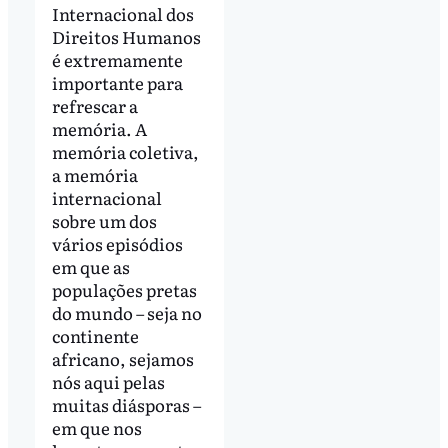
Internacional dos
Direitos Humanos
é extremamente
importante para
refrescar a
memória. A
memória coletiva,
a memória
internacional
sobre um dos
vários episódios
em que as
populações pretas
do mundo – seja no
continente
africano, sejamos
nós aqui pelas
muitas diásporas –
em que nos