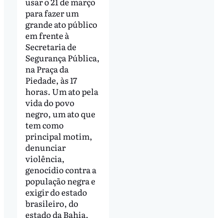
usar o 21 de março
para fazer um
grande ato público
em frente à
Secretaria de
Segurança Pública,
na Praça da
Piedade, às 17
horas. Um ato pela
vida do povo
negro, um ato que
tem como
principal motim,
denunciar
violência,
genocídio contra a
população negra e
exigir do estado
brasileiro, do
estado da Bahia,