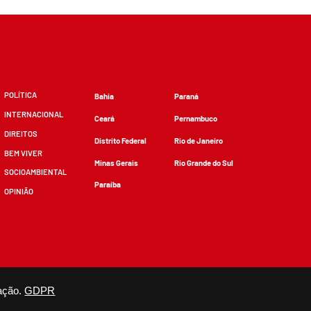
POLÍTICA
Bahia
Paraná
INTERNACIONAL
Ceará
Pernambuco
DIREITOS
Distrito Federal
Rio de Janeiro
BEM VIVER
Minas Gerais
Rio Grande do Sul
SOCIOAMBIENTAL
Paraíba
OPINIÃO
zidos, desde que não sejam alterados e que se deem os devidos créditos.
ação.
GDPR
×