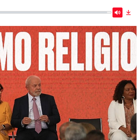
Mute
Dow