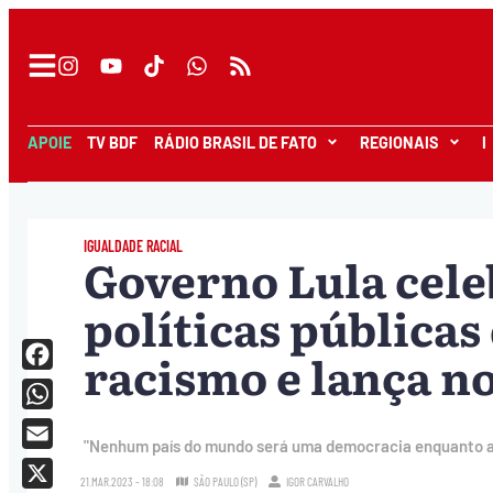
APOIE
TV BDF
RÁDIO BRASIL DE FATO
REGIONAIS
I
IGUALDADE RACIAL
Governo Lula cele
políticas públicas
racismo e lança n
Facebook
WhatsApp
"Nenhum país do mundo será uma democracia enquanto a c
Email
21.MAR.2023 - 18:08
SÃO PAULO (SP)
IGOR CARVALHO