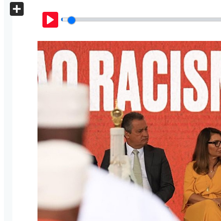
X
Share
Play