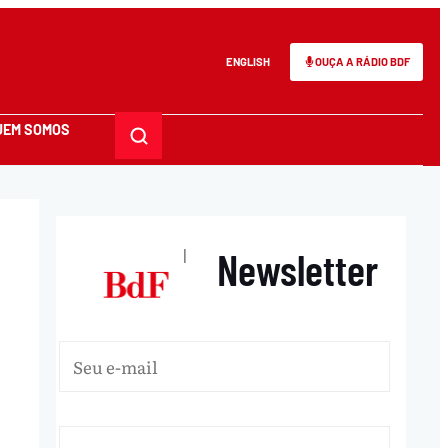
ENGLISH
OUÇA A RÁDIO BDF
UEM SOMOS
Newsletter
|