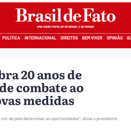
POLÍTICA
INTERNACIONAL
DIREITOS
BEM VIVER
OPINIÃO
Q
bra 20 anos de
 de combate ao
ovas medidas
or da pele determinar as oportunidades", disse o presidente