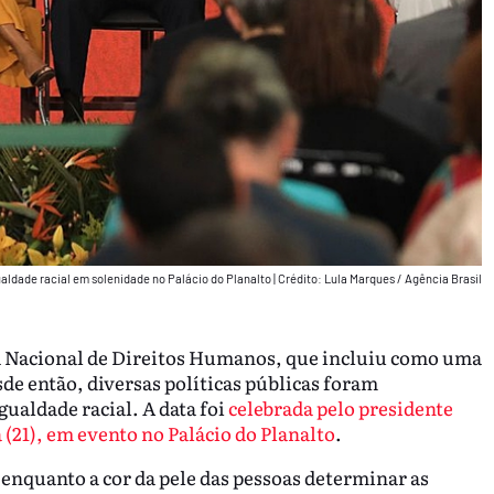
ualdade racial em solenidade no Palácio do Planalto
|
Crédito: Lula Marques / Agência Brasil
ma Nacional de Direitos Humanos, que incluiu como uma
de então, diversas políticas públicas foram
ualdade racial. A data foi
celebrada pelo presidente
a (21), em evento no Palácio do Planalto
.
quanto a cor da pele das pessoas determinar as