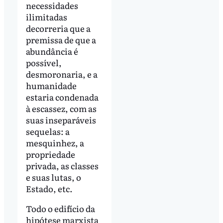
necessidades
ilimitadas
decorreria que a
premissa de que a
abundância é
possível,
desmoronaria, e a
humanidade
estaria condenada
à escassez, com as
suas inseparáveis
sequelas: a
mesquinhez, a
propriedade
privada, as classes
e suas lutas, o
Estado, etc.
Todo o edifício da
hipótese marxista