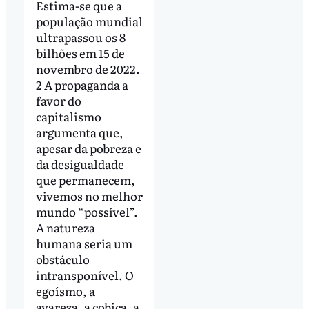
Estima-se que a
população mundial
ultrapassou os 8
bilhões em 15 de
novembro de 2022.
2 A propaganda a
favor do
capitalismo
argumenta que,
apesar da pobreza e
da desigualdade
que permanecem,
vivemos no melhor
mundo “possível”.
A natureza
humana seria um
obstáculo
intransponível. O
egoísmo, a
avareza, a cobiça, a