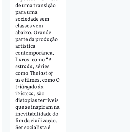
de uma transição
para uma
sociedade sem
classes vem
abaixo. Grande
parte da produção
artística
contemporânea,
livros, como “
A
estrada
, séries
como
The last of
us
e filmes, como
O
triângulo da
Tristeza
, são
distopias terríveis
que se inspiram na
inevitabilidade do
fim da civilização.
Ser socialista é