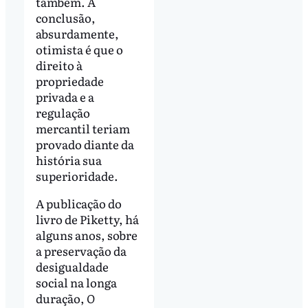
também. A
conclusão,
absurdamente,
otimista é que o
direito à
propriedade
privada e a
regulação
mercantil teriam
provado diante da
história sua
superioridade.
A publicação do
livro de Piketty, há
alguns anos, sobre
a preservação da
desigualdade
social na longa
duração,
O