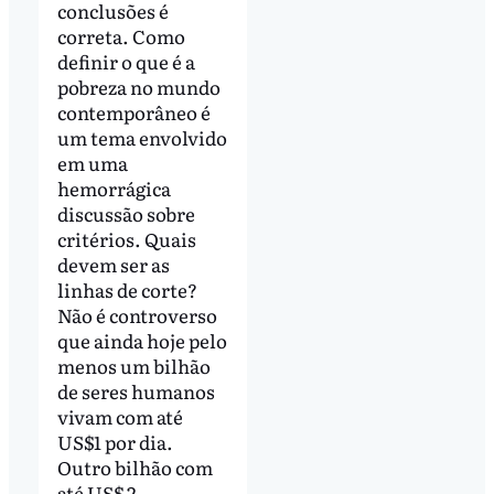
conclusões é
correta. Como
definir o que é a
pobreza no mundo
contemporâneo é
um tema envolvido
em uma
hemorrágica
discussão sobre
critérios. Quais
devem ser as
linhas de corte?
Não é controverso
que ainda hoje pelo
menos um bilhão
de seres humanos
vivam com até
US$1 por dia.
Outro bilhão com
até US$ 2.