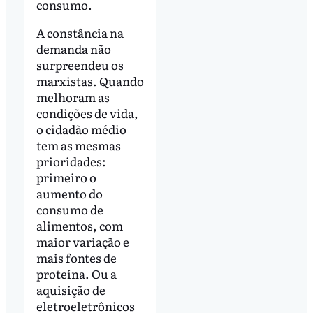
consumo.
A constância na
demanda não
surpreendeu os
marxistas. Quando
melhoram as
condições de vida,
o cidadão médio
tem as mesmas
prioridades:
primeiro o
aumento do
consumo de
alimentos, com
maior variação e
mais fontes de
proteína. Ou a
aquisição de
eletroeletrônicos