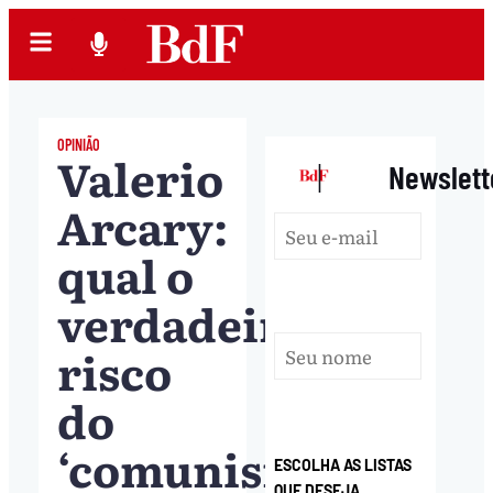
OPINIÃO
Valerio
|
Newslett
Arcary:
qual o
verdadeiro
risco
do
‘comunismo’?
ESCOLHA AS LISTAS
QUE DESEJA