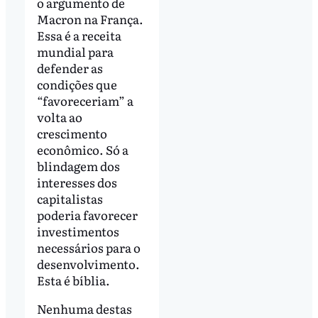
o argumento de
Macron na França.
Essa é a receita
mundial para
defender as
condições que
“favoreceriam” a
volta ao
crescimento
econômico. Só a
blindagem dos
interesses dos
capitalistas
poderia favorecer
investimentos
necessários para o
desenvolvimento.
Esta é bíblia.
Nenhuma destas