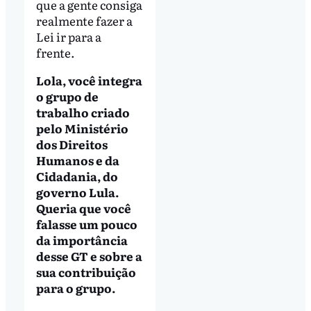
que a gente consiga
realmente fazer a
Lei ir para a
frente.
Lola, você integra
o grupo de
trabalho criado
pelo Ministério
dos Direitos
Humanos e da
Cidadania, do
governo Lula.
Queria que você
falasse um pouco
da importância
desse GT e sobre a
sua contribuição
para o grupo.