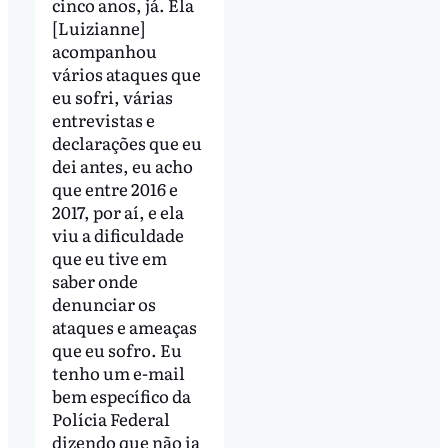
cinco anos, já. Ela
[Luizianne]
acompanhou
vários ataques que
eu sofri, várias
entrevistas e
declarações que eu
dei antes, eu acho
que entre 2016 e
2017, por aí, e ela
viu a dificuldade
que eu tive em
saber onde
denunciar os
ataques e ameaças
que eu sofro. Eu
tenho um e-mail
bem específico da
Polícia Federal
dizendo que não ia