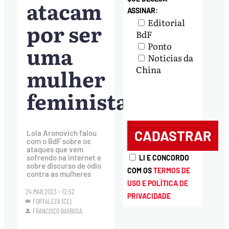
atacam
ASSINAR:
Editorial
por ser
BdF
Ponto
uma
Notícias da
mulher
China
feminista”
Lola Aronovich falou
com o BdF sobre os
ataques que vem
sofrendo na internet e
LI E CONCORDO
sobre discurso de ódio
COM OS
TERMOS DE
contra as mulheres
USO E POLÍTICA DE
24.MAR.2023 - 12:52
PRIVACIDADE
FORTALEZA (CE)
FRANCISCO BARBOSA