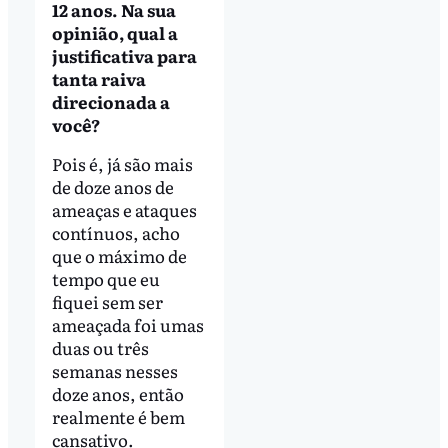
12 anos. Na sua
opinião, qual a
justificativa para
tanta raiva
direcionada a
você?
Pois é, já são mais
de doze anos de
ameaças e ataques
contínuos, acho
que o máximo de
tempo que eu
fiquei sem ser
ameaçada foi umas
duas ou três
semanas nesses
doze anos, então
realmente é bem
cansativo.