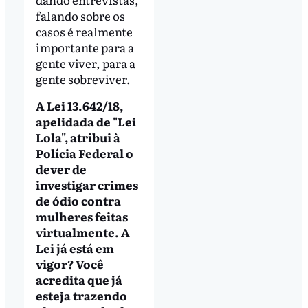
falando sobre os
casos é realmente
importante para a
gente viver, para a
gente sobreviver.
A Lei 13.642/18,
apelidada de "Lei
Lola", atribui à
Polícia Federal o
dever de
investigar crimes
de ódio contra
mulheres feitas
virtualmente. A
Lei já está em
vigor? Você
acredita que já
esteja trazendo