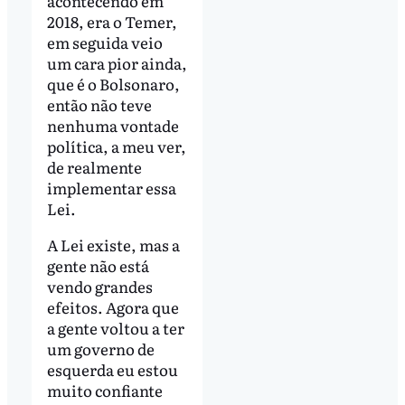
acontecendo em
2018, era o Temer,
em seguida veio
um cara pior ainda,
que é o Bolsonaro,
então não teve
nenhuma vontade
política, a meu ver,
de realmente
implementar essa
Lei.
A Lei existe, mas a
gente não está
vendo grandes
efeitos. Agora que
a gente voltou a ter
um governo de
esquerda eu estou
muito confiante