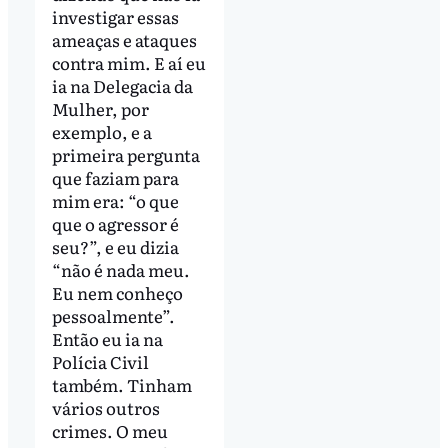
investigar essas
ameaças e ataques
contra mim. E aí eu
ia na Delegacia da
Mulher, por
exemplo, e a
primeira pergunta
que faziam para
mim era: “o que
que o agressor é
seu?”, e eu dizia
“não é nada meu.
Eu nem conheço
pessoalmente”.
Então eu ia na
Polícia Civil
também. Tinham
vários outros
crimes. O meu