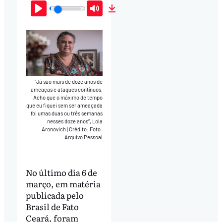
Play
Mute
Download
“Já são mais de doze anos de
ameaças e ataques contínuos.
Acho que o máximo de tempo
que eu fiquei sem ser ameaçada
foi umas duas ou três semanas
nesses doze anos”, Lola
Aronovich
|
Crédito: Foto:
Arquivo Pessoal
No último dia 6 de
março, em matéria
publicada pelo
Brasil de Fato
Ceará, foram