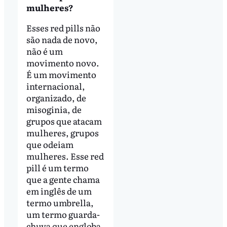
mulheres?
Esses red pills não
são nada de novo,
não é um
movimento novo.
É um movimento
internacional,
organizado, de
misoginia, de
grupos que atacam
mulheres, grupos
que odeiam
mulheres. Esse red
pill é um termo
que a gente chama
em inglês de um
termo umbrella,
um termo guarda-
chuva que engloba