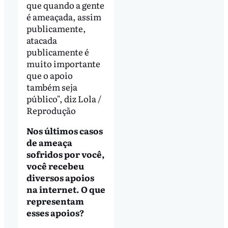
que quando a gente
é ameaçada, assim
publicamente,
atacada
publicamente é
muito importante
que o apoio
também seja
público", diz Lola /
Reprodução
Nos últimos casos
de ameaça
sofridos por você,
você recebeu
diversos apoios
na internet. O que
representam
esses apoios?