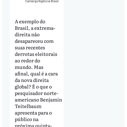
Camargo/Agência Brasil
A exemplo do
Brasil, a extrema-
direita não
desapareceu com
suas recentes
derrotas eleitorais
ao redor do
mundo. Mas
afinal, qual é a cara
da nova direita
global? É o que o
pesquisador norte-
americano Benjamin
Teitelbaum
apresenta para o
público na
próxima quinta-