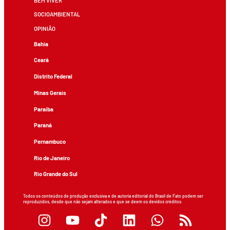
BEM VIVER
SOCIOAMBIENTAL
OPINIÃO
Bahia
Ceará
Distrito Federal
Minas Gerais
Paraíba
Paraná
Pernambuco
Rio de Janeiro
Rio Grande do Sul
Todos os conteúdos de produção exclusiva e de autoria editorial do Brasil de Fato podem ser
reproduzidos, desde que não sejam alterados e que se deem os devidos créditos.