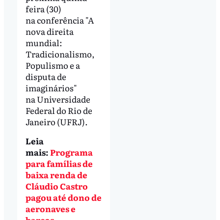
feira (30)
na conferência "A
nova direita
mundial:
Tradicionalismo,
Populismo e a
disputa de
imaginários"
na Universidade
Federal do Rio de
Janeiro (UFRJ).
Leia
mais:
Programa
para famílias de
baixa renda de
Cláudio Castro
pagou até dono de
aeronaves e
barcos