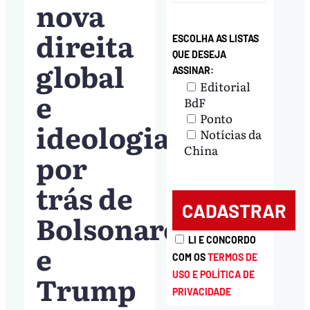
nova
direita
ESCOLHA AS LISTAS
QUE DESEJA
global
ASSINAR:
Editorial
e
BdF
Ponto
ideologia
Notícias da
China
por
trás de
Bolsonaro
LI E CONCORDO
e
COM OS
TERMOS DE
Trump
USO E POLÍTICA DE
PRIVACIDADE