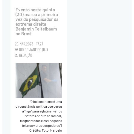
Evento nesta quinta
(30) marca a primeira
vez do pesquisador da
extrema direita
Benjamin Teitelbaum
no Brasil
29.MAR.2023 - 17:27
RIO DE JANEIRO (RJ)
REDAÇÃO
“O bolsonarismo é uma
circunstância política que gerou
a “liga” para aglutinar vários
setores de direita radical,
fragmentados e estilhaçados
feito os vidros dos poderes”
|
Crédito: Foto: Marcelo