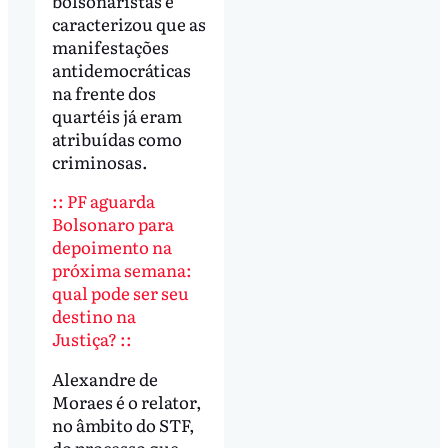
bolsonaristas e
caracterizou que as
manifestações
antidemocráticas
na frente dos
quartéis já eram
atribuídas como
criminosas.
:: PF aguarda
Bolsonaro para
depoimento na
próxima semana:
qual pode ser seu
destino na
Justiça? ::
Alexandre de
Moraes é o relator,
no âmbito do STF,
do processo que