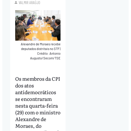
VALMIR ARAÚJO
Alexandre de Moraes recebe
deputados distritais no STF
|
Crédito: Antonio
Augusto/Secom/TSE
Os membros da CPI
dos atos
antidemocráticos
se encontraram
nesta quarta-feira
(29) com o ministro
Alexandre de
Moraes, do