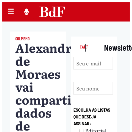
GOLPISMO
Alexandre
|
Newslett
de
Moraes
vai
compartilhar
dados
ESCOLHA AS LISTAS
QUE DESEJA
de
ASSINAR:
Editorial