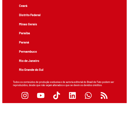
Ceará
Distrito Federal
Minas Gerais
Paraíba
Paraná
Pernambuco
Rio de Janeiro
Rio Grande do Sul
Todos os conteúdos de produção exclusiva e de autoria editorial do Brasil de Fato podem ser
reproduzidos, desde que não sejam alterados e que se deem os devidos créditos.