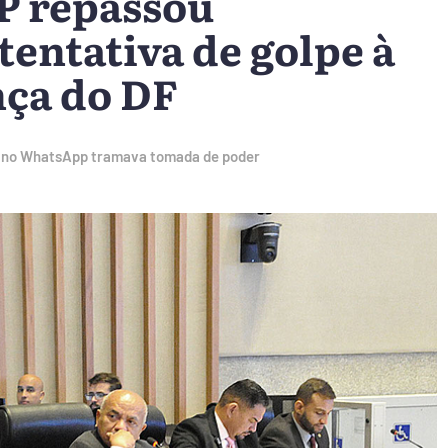
SP repassou
tentativa de golpe à
nça do DF
C no WhatsApp tramava tomada de poder