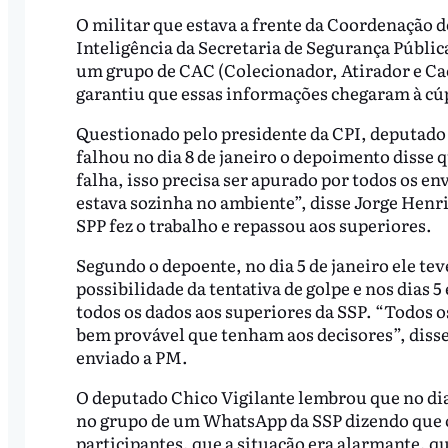
O militar que estava a frente da Coordenação d
Inteligência da Secretaria de Segurança Públic
um grupo de CAC (Colecionador, Atirador e Ca
garantiu que essas informações chegaram à cú
Questionado pelo presidente da CPI, deputado 
falhou no dia 8 de janeiro o depoimento disse 
falha, isso precisa ser apurado por todos os en
estava sozinha no ambiente”, disse Jorge Henr
SPP fez o trabalho e repassou aos superiores.
Segundo o depoente, no dia 5 de janeiro ele te
possibilidade da tentativa de golpe e nos dias 
todos os dados aos superiores da SSP. “Todos o
bem provável que tenham aos decisores”, disse
enviado a PM.
O deputado Chico Vigilante lembrou que no di
no grupo de um WhatsApp da SSP dizendo que
participantes, que a situação era alarmante, qu