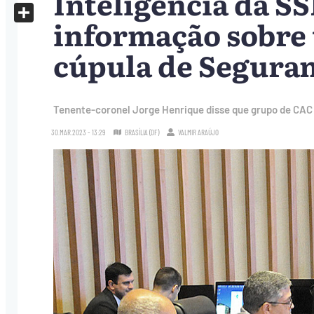
Inteligência da S
X
informação sobre 
Share
cúpula de Segura
Tenente-coronel Jorge Henrique disse que grupo de CA
30.MAR.2023 - 13:29
BRASÍLIA (DF)
VALMIR ARAÚJO