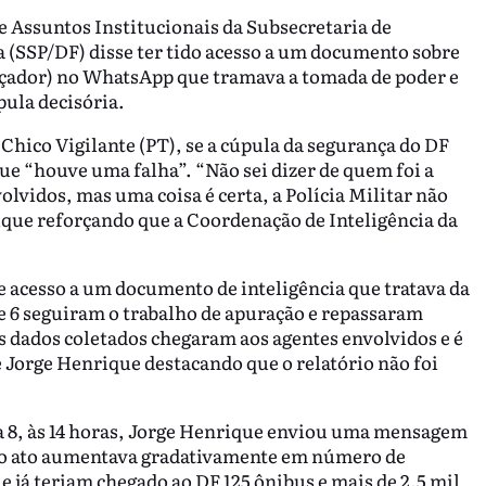
e Assuntos Institucionais da Subsecretaria de
a (SSP/DF) disse ter tido acesso a um documento sobre
çador) no WhatsApp que tramava a tomada de poder e
pula decisória.
Chico Vigilante (PT), se a cúpula da segurança do DF
que “houve uma falha”. “Não sei dizer de quem foi a
volvidos, mas uma coisa é certa, a Polícia Militar não
ique reforçando que a Coordenação de Inteligência da
ve acesso a um documento de inteligência que tratava da
5 e 6 seguiram o trabalho de apuração e repassaram
s dados coletados chegaram aos agentes envolvidos e é
 Jorge Henrique destacando que o relatório não foi
a 8, às 14 horas, Jorge Henrique enviou uma mensagem
 o ato aumentava gradativamente em número de
e já teriam chegado ao DF 125 ônibus e mais de 2,5 mil