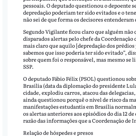
pessoais. O deputado questionou o depoente se 
depredação poderiam ter sido evitados e o te
não sei de que forma os decisores entenderam 
Segundo Vigilante ficou claro que alguém não
disparados alertas pelo chefe da Coordenação d
mais claro que aquilo [depredação dos prédios 
sabemos que isso poderia ter sido evitado”, d
sobre quem foi o responsável, mas mesmo se li
SSP.
O deputado Fábio Félix (PSOL) questionou sobr
Brasília (data da diplomação do presidente Lul
cidade, explodiu carros, atacou das delegacias,
ainda questionou porquê o nível de risco da ma
manifestações estudantis em Brasília normalm
os alertas anteriores aos episódios do dia 12 d
razão das informações que a Coordenação de I
Relação de hóspedes e presos