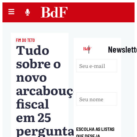
FIM DO TETO
Tudo
|
Newslett
sobre o
novo
arcabouço
fiscal
em 25
perguntas
ESCOLHA AS LISTAS
QUE DESEJA