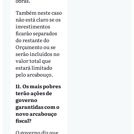
obras.
Também neste caso
não está claro se os
investimentos
ficarão separados
do restante do
Orçamento ou se
serão incluídos no
valor total que
estará limitado
pelo arcabouço.
11. Os mais pobres
terão ações de
governo
garantidas com o
novo arcabouço
fiscal?
O governo diz que