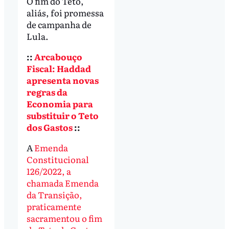
O fim do Teto,
aliás, foi promessa
de campanha de
Lula.
::
Arcabouço
Fiscal: Haddad
apresenta novas
regras da
Economia para
substituir o Teto
dos Gastos
::
A
Emenda
Constitucional
126/2022, a
chamada Emenda
da Transição,
praticamente
sacramentou o fim