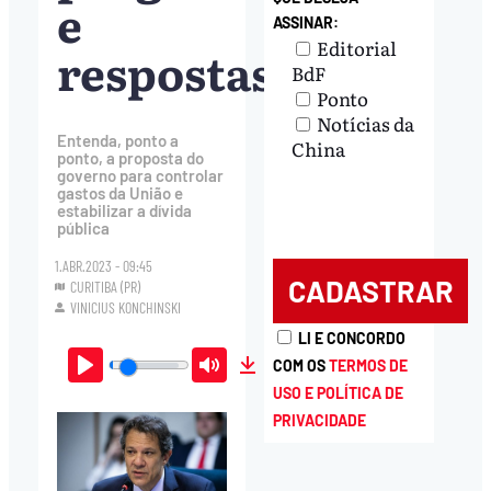
e
ASSINAR:
Editorial
respostas
BdF
Ponto
Notícias da
Entenda, ponto a
China
ponto, a proposta do
governo para controlar
gastos da União e
estabilizar a dívida
pública
1.ABR.2023 - 09:45
CURITIBA (PR)
VINICIUS KONCHINSKI
LI E CONCORDO
COM OS
TERMOS DE
Play
Mute
Download
USO E POLÍTICA DE
PRIVACIDADE