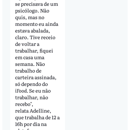
se precisava de um
psicólogo. Não
quis, mas no
momento eu ainda
estava abalada,
claro. Tive receio
de voltar a
trabalhar, fiquei
em casa uma
semana. Não
trabalho de
carteira assinada,
só dependo do
iFood.
Se eu não
trabalhar, não
recebo",
relata Adelline,
que trabalha de 12 a
16h por dia na