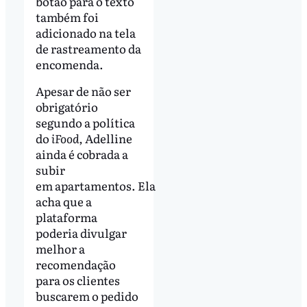
botão para o texto
também foi
adicionado na tela
de rastreamento da
encomenda.
Apesar de não ser
obrigatório
segundo a política
do
iFood,
Adelline
ainda é cobrada a
subir
em apartamentos. Ela
acha que a
plataforma
poderia divulgar
melhor a
recomendação
para os clientes
buscarem o pedido