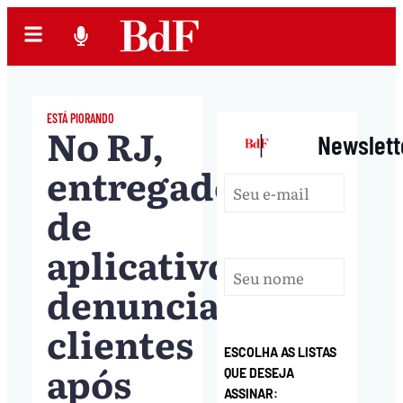
ESTÁ PIORANDO
No RJ,
|
Newslett
entregadores
de
aplicativo
denunciam
clientes
ESCOLHA AS LISTAS
após
QUE DESEJA
ASSINAR: