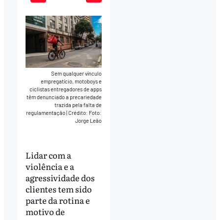
Play
Mute
Download
Sem qualquer vínculo
empregatício, motoboys e
ciclistas entregadores de apps
têm denunciado a precariedade
trazida pela falta de
regulamentação
|
Crédito: Foto:
Jorge Leão
Lidar com a
violência e a
agressividade dos
clientes tem sido
parte da rotina e
motivo de