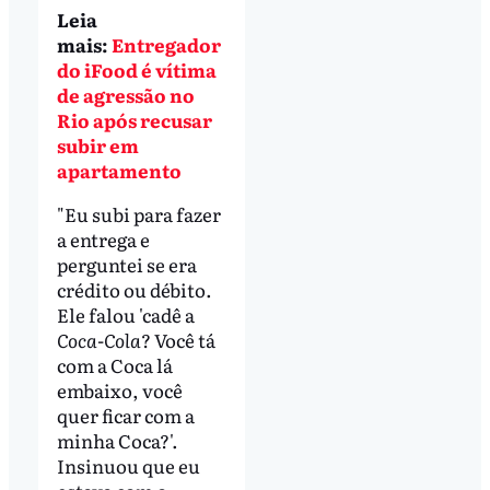
Leia
mais:
Entregador
do iFood é vítima
de agressão no
Rio após recusar
subir em
apartamento
"Eu subi para fazer
a entrega e
perguntei se era
crédito ou débito.
Ele falou 'cadê a
Coca-Cola
? Você tá
com a Coca lá
embaixo, você
quer ficar com a
minha Coca?'.
Insinuou que eu