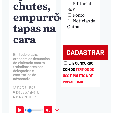
chutes,
Editorial
BdF
empurrões e
Ponto
Notícias da
tapas na
China
cara
Em todo o país,
crescem as denúncias
de violência contra
LI E CONCORDO
trabalhadores nas
COM OS
TERMOS DE
delegacias e
escritórios de
USO E POLÍTICA DE
advocacia
PRIVACIDADE
4.ABR.2023 - 16:26
RIO DE JANEIRO (RJ)
CLIVIA MESQUITA