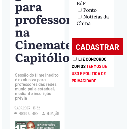
para
BdF
Ponto
professores
Notícias da
China
na
Cinemateca
Capitólio
LI E CONCORDO
COM OS
TERMOS DE
USO E POLÍTICA DE
Sessão do filme inédito
é exclusiva para
PRIVACIDADE
professores das redes
municipal e estadual,
mediante inscrição
prévia
5.ABR.2023 - 13:32
PORTO ALEGRE
REDAÇÃO