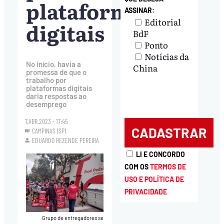
plataformas
ASSINAR:
Editorial
digitais
BdF
Ponto
Notícias da
No início, havia a
China
promessa de que o
trabalho por
plataformas digitais
daria respostas ao
desemprego
7.ABR.2023 - 17:45
CAMPINAS (SP)
EDUARDO REZENDE PEREIRA
LI E CONCORDO
COM OS
TERMOS DE
USO E POLÍTICA DE
PRIVACIDADE
Grupo de entregadores se