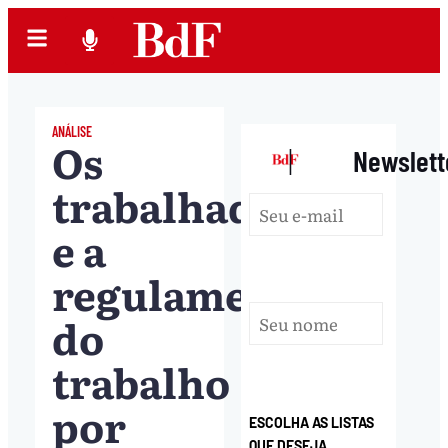
ANÁLISE
Os
|
Newslett
trabalhadores
e a
regulamentação
do
trabalho
por
ESCOLHA AS LISTAS
QUE DESEJA