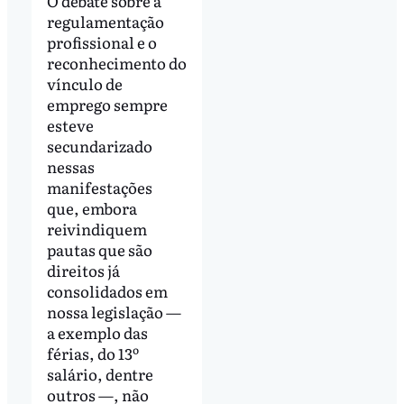
O debate sobre a
regulamentação
profissional e o
reconhecimento do
vínculo de
emprego sempre
esteve
secundarizado
nessas
manifestações
que, embora
reivindiquem
pautas que são
direitos já
consolidados em
nossa legislação —
a exemplo das
férias, do 13º
salário, dentre
outros —, não