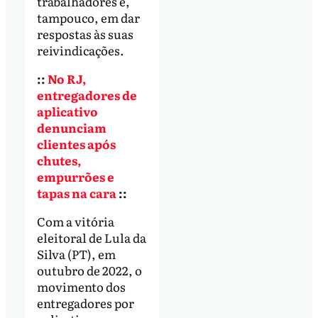
trabalhadores e,
tampouco, em dar
respostas às suas
reivindicações.
::
No RJ,
entregadores de
aplicativo
denunciam
clientes após
chutes,
empurrões e
tapas na cara
::
Com a vitória
eleitoral de Lula da
Silva (PT), em
outubro de 2022, o
movimento dos
entregadores por