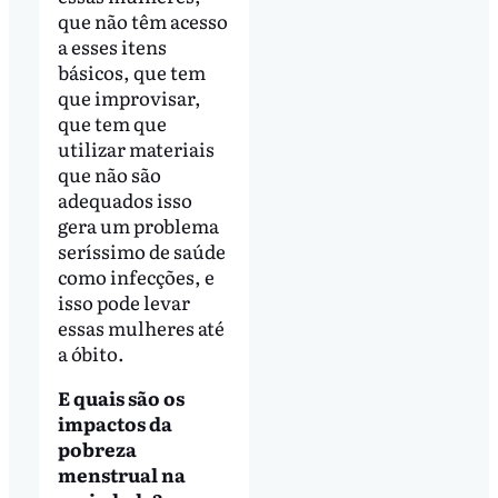
que não têm acesso
a esses itens
básicos, que tem
que improvisar,
que tem que
utilizar materiais
que não são
adequados isso
gera um problema
seríssimo de saúde
como infecções, e
isso pode levar
essas mulheres até
a óbito.
E quais são os
impactos da
pobreza
menstrual na