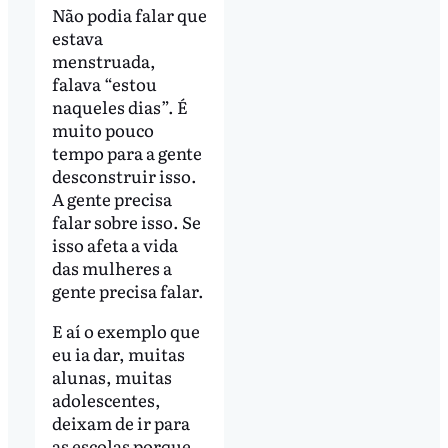
Não podia falar que
estava
menstruada,
falava “estou
naqueles dias”. É
muito pouco
tempo para a gente
desconstruir isso.
A gente precisa
falar sobre isso. Se
isso afeta a vida
das mulheres a
gente precisa falar.
E aí o exemplo que
eu ia dar, muitas
alunas, muitas
adolescentes,
deixam de ir para
as escolas porque