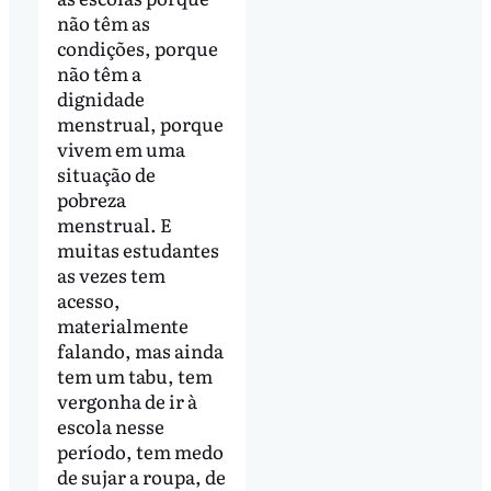
não têm as
condições, porque
não têm a
dignidade
menstrual, porque
vivem em uma
situação de
pobreza
menstrual. E
muitas estudantes
as vezes tem
acesso,
materialmente
falando, mas ainda
tem um tabu, tem
vergonha de ir à
escola nesse
período, tem medo
de sujar a roupa, de