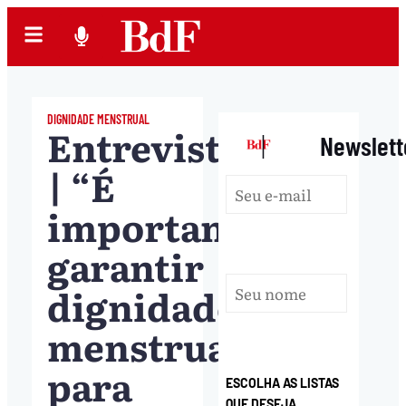
DIGNIDADE MENSTRUAL
Entrevista
|
Newslett
| “É
importante
garantir
dignidade
menstrual
para
ESCOLHA AS LISTAS
QUE DESEJA