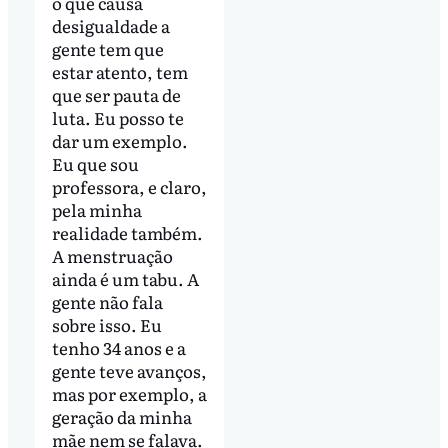
o que causa
desigualdade a
gente tem que
estar atento, tem
que ser pauta de
luta. Eu posso te
dar um exemplo.
Eu que sou
professora, e claro,
pela minha
realidade também.
A menstruação
ainda é um tabu. A
gente não fala
sobre isso. Eu
tenho 34 anos e a
gente teve avanços,
mas por exemplo, a
geração da minha
mãe nem se falava.