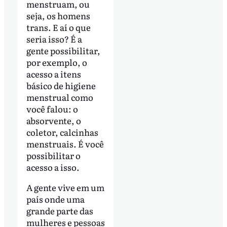
menstruam, ou
seja, os homens
trans. E aí o que
seria isso? É a
gente possibilitar,
por exemplo, o
acesso a itens
básico de higiene
menstrual como
você falou: o
absorvente, o
coletor, calcinhas
menstruais. É você
possibilitar o
acesso a isso.
A gente vive em um
país onde uma
grande parte das
mulheres e pessoas