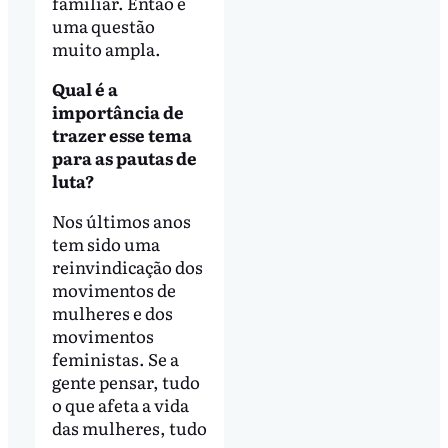
familiar. Então é
uma questão
muito ampla.
Qual é a
importância de
trazer esse tema
para as pautas de
luta?
Nos últimos anos
tem sido uma
reinvindicação dos
movimentos de
mulheres e dos
movimentos
feministas. Se a
gente pensar, tudo
o que afeta a vida
das mulheres, tudo