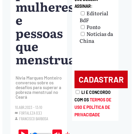
mulheres
ASSINAR:
Editorial
e
BdF
Ponto
pessoas
Notícias da
que
China
menstruam”
Nívia Marques Monteiro
conversou sobre os
desafios para superar a
pobreza menstrual no
LI E CONCORDO
Ceará
COM OS
TERMOS DE
USO E POLÍTICA DE
10.ABR.2023 - 13:10
FORTALEZA (CE)
PRIVACIDADE
FRANCISCO BARBOSA