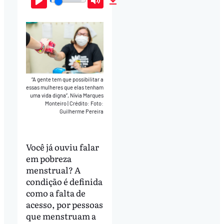
Play
Mute
Download
“A gente tem que possibilitar a
essas mulheres que elas tenham
uma vida digna”, Nívia Marques
Monteiro
|
Crédito: Foto:
Guilherme Pereira
Você já ouviu falar
em pobreza
menstrual? A
condição é definida
como a falta de
acesso, por pessoas
que menstruam a