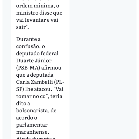
ordem mínima, o
ministro disse que
vai levantar e vai
sair".
Durante a
confusão, o
deputado federal
Duarte Júnior
(PSB-MA) afirmou
que a deputada
Carla Zambelli (PL-
SP) lhe atacou. "Vai
tomar no cu", teria
dito a
bolsonarista, de
acordo o
parlamentar
maranhense.
Ainda durante a