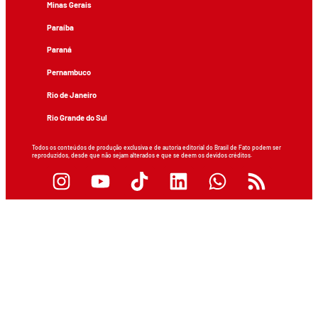
Minas Gerais
Paraíba
Paraná
Pernambuco
Rio de Janeiro
Rio Grande do Sul
Todos os conteúdos de produção exclusiva e de autoria editorial do Brasil de Fato podem ser
reproduzidos, desde que não sejam alterados e que se deem os devidos créditos.