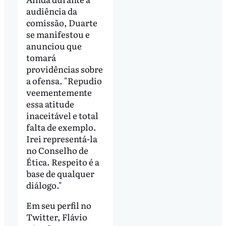
audiência da
comissão, Duarte
se manifestou e
anunciou que
tomará
providências sobre
a ofensa. "Repudio
veementemente
essa atitude
inaceitável e total
falta de exemplo.
Irei representá-la
no Conselho de
Ética. Respeito é a
base de qualquer
diálogo."
Em seu perfil no
Twitter, Flávio