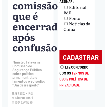
comissão,
ASSINAR:
Editorial
que é
BdF
Ponto
encerrada
Notícias da
China
após
confusão
Ministro falava na
Comissão de
LI E CONCORDO
Segurança Pública
COM OS
TERMOS DE
sobre política
armamentista e
USO E POLÍTICA DE
lamentou o episódio:
"Um desrespeito"
PRIVACIDADE
11.ABR.2023 - 17:07
SÃO PAULO (SP)
IGOR CARVALHO