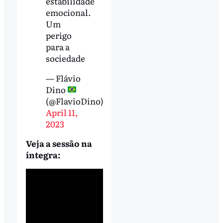
estabilidade
emocional.
Um
perigo
para a
sociedade
— Flávio
Dino
(@FlavioDino)
April 11,
2023
Veja a sessão na
íntegra: