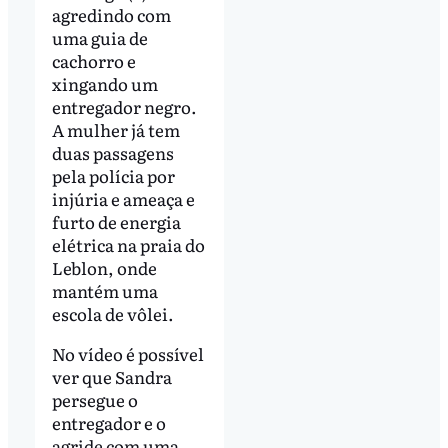
agredindo com
uma guia de
cachorro e
xingando um
entregador negro.
A mulher já tem
duas passagens
pela polícia por
injúria e ameaça e
furto de energia
elétrica na praia do
Leblon, onde
mantém uma
escola de vôlei.
No vídeo é possível
ver que Sandra
persegue o
entregador e o
agride com uma