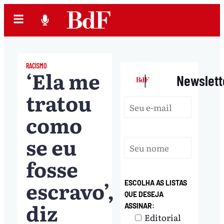
RACISMO
‘Ela me
|
Newslett
tratou
como
se eu
fosse
escravo’,
ESCOLHA AS LISTAS
QUE DESEJA
diz
ASSINAR:
Editorial