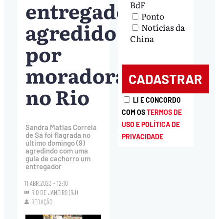
entregador
BdF
Ponto
agredido
Notícias da
China
por
moradora
no Rio
LI E CONCORDO
COM OS
TERMOS DE
USO E POLÍTICA DE
Sandra Matias Correia
de Sá foi flagrada no
PRIVACIDADE
último domingo (9)
agredindo com uma
guia de cachorro um
entregador
11.ABR.2023 - 12:10
RIO DE JANEIRO (RJ)
REDAÇÃO