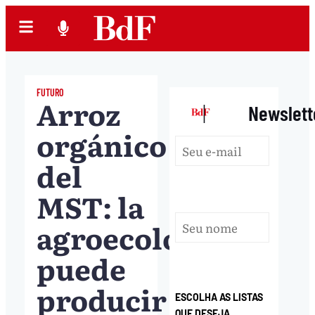
FUTURO
Arroz
|
Newslett
orgánico
del
MST: la
agroecología
puede
producir
ESCOLHA AS LISTAS
QUE DESEJA