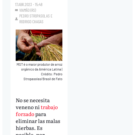
17.ABR.2023 - 15:48
VIAMÃO (RS)
PEDRO STROPASOLAS
E
RODRIGO CHAGAS
MST é o maior produtor de arroz
orgânico da América Latina
|
Crédito: Pedro
Stropasolas/Brasil de Fato
No se necesita
veneno ni
trabajo
forzado
para
eliminar las malas
hierbas. Es
posible, por