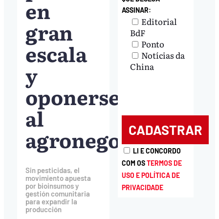
en
ASSINAR:
Editorial
gran
BdF
Ponto
escala
Notícias da
y
China
oponerse
al
agronegocio
LI E CONCORDO
COM OS
TERMOS DE
Sin pesticidas, el
USO E POLÍTICA DE
movimiento apuesta
por bioinsumos y
PRIVACIDADE
gestión comunitaria
para expandir la
producción