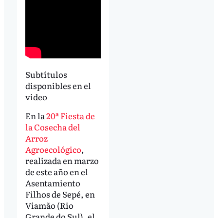
Subtítulos
disponibles en el
video
En la
20ª Fiesta de
la Cosecha del
Arroz
Agroecológico
,
realizada en marzo
de este año en el
Asentamiento
Filhos de Sepé, en
Viamão (Rio
Grande do Sul), el