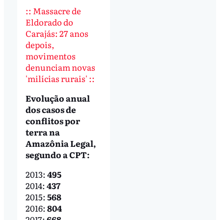
:: Massacre de
Eldorado do
Carajás: 27 anos
depois,
movimentos
denunciam novas
'milícias rurais' ::
Evolução anual
dos casos de
conflitos por
terra na
Amazônia Legal,
segundo a CPT:
2013:
495
2014:
437
2015:
568
2016:
804
2017:
668