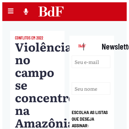
CONFLITOS EM 2022
Violência
|
Newslett
no
campo
se
concentrou
na
ESCOLHA AS LISTAS
Amazônia
QUE DESEJA
ASSINAR: