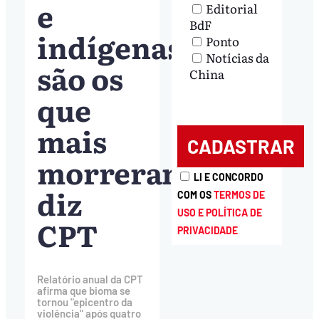
e
Editorial
BdF
indígenas
Ponto
Notícias da
são os
China
que
mais
morreram,
LI E CONCORDO
diz
COM OS
TERMOS DE
USO E POLÍTICA DE
CPT
PRIVACIDADE
Relatório anual da CPT
afirma que bioma se
tornou "epicentro da
violência" após quatro