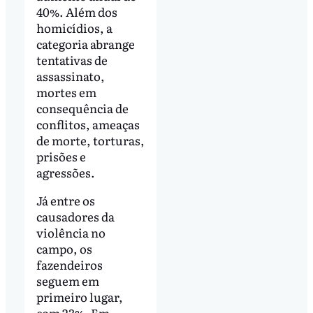
40%. Além dos
homicídios, a
categoria abrange
tentativas de
assassinato,
mortes em
consequência de
conflitos, ameaças
de morte, torturas,
prisões e
agressões.
Já entre os
causadores da
violência no
campo, os
fazendeiros
seguem em
primeiro lugar,
com 23%. Em