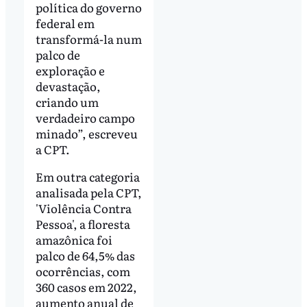
política do governo
federal em
transformá-la num
palco de
exploração e
devastação,
criando um
verdadeiro campo
minado”, escreveu
a CPT.
Em outra categoria
analisada pela CPT,
'Violência Contra
Pessoa', a floresta
amazônica foi
palco de 64,5% das
ocorrências, com
360 casos em 2022,
aumento anual de