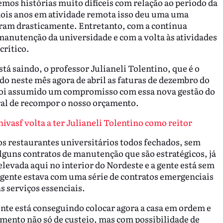
emos histórias muito difíceis com relação ao período da
is anos em atividade remota isso deu uma uma
iram drasticamente. Entretanto, com a contínua
anutenção da universidade e com a volta às atividades
crítico.
tá saindo, o professor Julianeli Tolentino, que é o
ndo neste mês agora de abril as faturas de dezembro do
foi assumido um compromisso com essa nova gestão do
ral de recompor o nosso orçamento.
ivasf volta a ter Julianeli Tolentino como reitor
s restaurantes universitários todos fechados, sem
lguns contratos de manutenção que são estratégicos, já
levada aqui no interior do Nordeste e a gente está sem
gente estava com uma série de contratos emergenciais
ns serviços essenciais.
ente está conseguindo colocar agora a casa em ordem e
mento não só de custeio, mas com possibilidade de