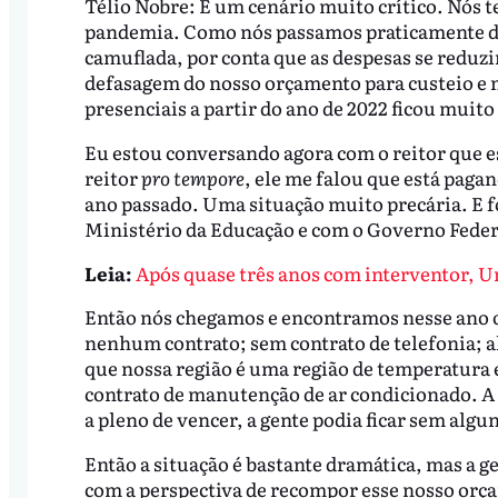
Télio Nobre: É um cenário muito crítico. Nós t
pandemia. Como nós passamos praticamente do
camuflada, por conta que as despesas se reduz
defasagem do nosso orçamento para custeio e m
presenciais a partir do ano de 2022 ficou muito 
Eu estou conversando agora com o reitor que es
reitor
pro tempore
, ele me falou que está paga
ano passado. Uma situação muito precária. E 
Ministério da Educação e com o Governo Fede
Leia:
Após quase três anos com interventor, Un
Então nós chegamos e encontramos nesse ano o
nenhum contrato; sem contrato de telefonia; a
que nossa região é uma região de temperatura e
contrato de manutenção de ar condicionado. A 
a pleno de vencer, a gente podia ficar sem algu
Então a situação é bastante dramática, mas a g
com a perspectiva de recompor esse nosso orça