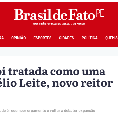
RA
OPINIÃO
ESPORTES
CIDADES
POLÍTICA
QUEM 
oi tratada como uma
lio Leite, novo reitor
dade é recompor orçamento e voltar a debater expansão