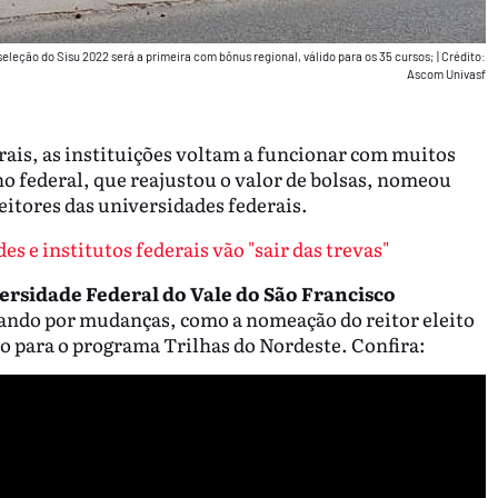
eleção do Sisu 2022 será a primeira com bônus regional, válido para os 35 cursos;
|
Crédito:
Ascom Univasf
ais, as instituições voltam a funcionar com muitos
o federal, que reajustou o valor de bolsas, nomeou
itores das universidades federais.
es e institutos federais vão "sair das trevas"
ersidade Federal do Vale do São Francisco
sando por mudanças, como a nomeação do reitor eleito
do para o programa Trilhas do Nordeste. Confira: