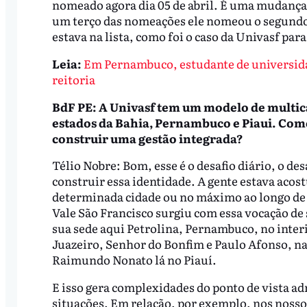
nomeado agora dia 05 de abril. É uma mudança
um terço das nomeações ele nomeou o segundo 
estava na lista, como foi o caso da Univasf pa
Leia:
Em Pernambuco, estudante de universidad
reitoria
BdF PE: A Univasf tem um modelo de multica
estados da Bahia, Pernambuco e Piaui. Como
construir uma gestão integrada?
Télio Nobre: Bom, esse é o desafio diário, o de
construir essa identidade. A gente estava ac
determinada cidade ou no máximo ao longo de 
Vale São Francisco surgiu com essa vocação de s
sua sede aqui Petrolina, Pernambuco, no inte
Juazeiro, Senhor do Bonfim e Paulo Afonso, 
Raimundo Nonato lá no Piauí.
E isso gera complexidades do ponto de vista ad
situações. Em relação, por exemplo, nos nossos