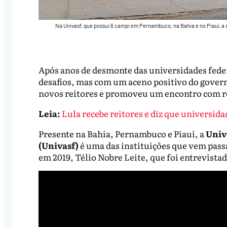
Na Univasf, que possui 6 campi em Pernambuco, na Bahia e no Piauí, a s
Após anos de desmonte das universidades feder
desafios, mas com um aceno positivo do govern
novos reitores e promoveu um encontro com re
Leia:
Lula recebe reitores e diz que universidad
Presente na Bahia, Pernambuco e Piauí, a
Univ
(Univasf)
é uma das instituições que vem pas
em 2019, Télio Nobre Leite, que foi entrevista