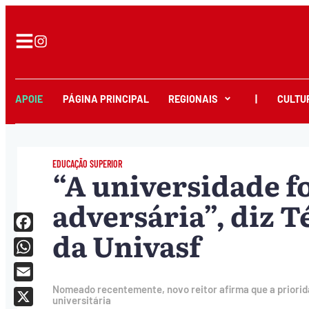
APOIE
PÁGINA PRINCIPAL
REGIONAIS
|
CULTU
EDUCAÇÃO SUPERIOR
“A universidade f
adversária”, diz Té
da Univasf
Facebook
WhatsApp
Email
Nomeado recentemente, novo reitor afirma que a priori
universitária