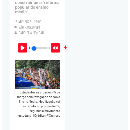
construir uma "reforma
popular do ensino
médio"
18.ABR.2023 - 18:04
SÃO PAULO (SP)
GABRIELA MONCAU
Play
Mute
Download
Estudantes nas ruas em 15 de
março pela revogação do Novo
Ensino Médio. Mobilização vai
se repetir no próimo dia 19,
segundo o movimento
estudantil
|
Crédito: @XuniorL