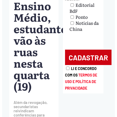
Ensino
Editorial
BdF
Médio,
Ponto
Notícias da
estudantes
China
vão às
ruas
nesta
LI E CONCORDO
quarta
COM OS
TERMOS DE
(19)
USO E POLÍTICA DE
PRIVACIDADE
Além da revogação,
secundaristas
reivindicam
conferências para