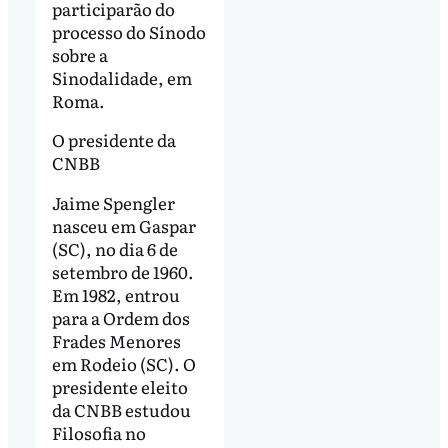
participarão do
processo do Sínodo
sobre a
Sinodalidade, em
Roma.
O presidente da
CNBB
Jaime Spengler
nasceu em Gaspar
(SC), no dia 6 de
setembro de 1960.
Em 1982, entrou
para a Ordem dos
Frades Menores
em Rodeio (SC). O
presidente eleito
da CNBB estudou
Filosofia no