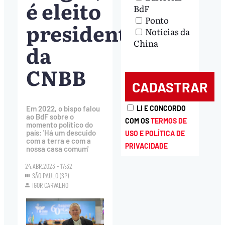
é eleito
BdF
Ponto
presidente
Notícias da
China
da
CNBB
LI E CONCORDO
Em 2022, o bispo falou
ao BdF sobre o
COM OS
TERMOS DE
momento político do
país: 'Há um descuido
USO E POLÍTICA DE
com a terra e com a
PRIVACIDADE
nossa casa comum'
24.ABR.2023 - 17:32
SÃO PAULO (SP)
IGOR CARVALHO