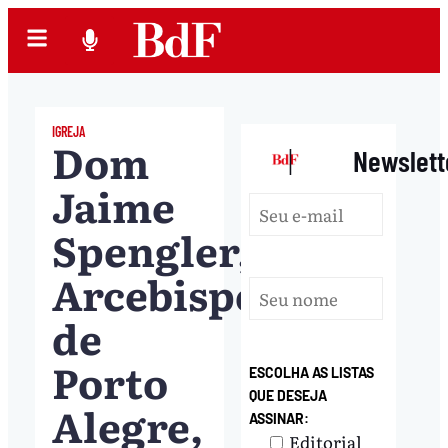
IGREJA
Dom
|
Newslett
Jaime
Spengler,
Arcebispo
de
Porto
ESCOLHA AS LISTAS
QUE DESEJA
Alegre,
ASSINAR:
Editorial