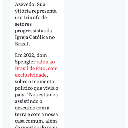
Azevedo. Sua
vitória representa
um triunfo de
setores
progressistas da
Igreja Católica no
Brasil.
Em 2022, dom
Spengler
falou ao
Brasil de Fato, com
exclusividade
,
sobre o momento
político que vivia o
país. "Nós estamos
assistindo o
descuido com a
terra e com a nossa
casa comum, além
da questão do meio