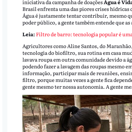
iniciativa da campanha de doações
Água é Vid
Brasil enfrenta uma das piores crises hídricas
Água é justamente tentar contribuir, mesmo q
poder público, a gente também entende que as 
Leia:
Filtro de barro: tecnologia popular é um
Agricultores como Aline Santos, do Maranhão, 
tecnologia do biofiltro, sua rotina em casa m
lavava roupa em outra comunidade devido a água
podendo fazer a lavagem das roupas mesmo em 
informação, participar mais de reuniões, ens
filtro, porque muitas vezes a gente fica depen
gente mesmo ter nossa autonomia. A gente mes