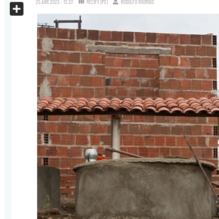
25.ABR.2023 - 12:32
RECIFE (PE)
RODOLFO RODRIGO
X
Share