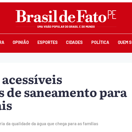
RA
OPINIÃO
ESPORTES
CIDADES
POLÍTICA
QUEM 
acessíveis
is de saneamento para
is
oria da qualidade da água que chega para as famílias