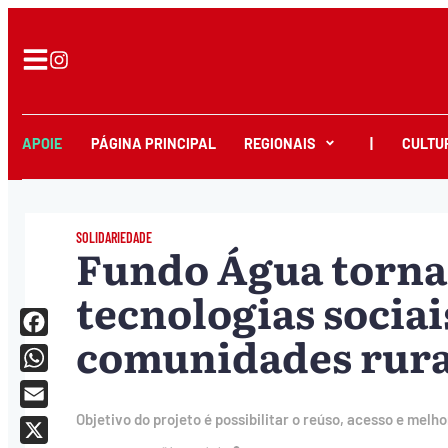
APOIE
PÁGINA PRINCIPAL
REGIONAIS
|
CULTU
SOLIDARIEDADE
Fundo Água torna 
tecnologias socia
comunidades rura
Facebook
WhatsApp
Email
Objetivo do projeto é possibilitar o reúso, acesso e melh