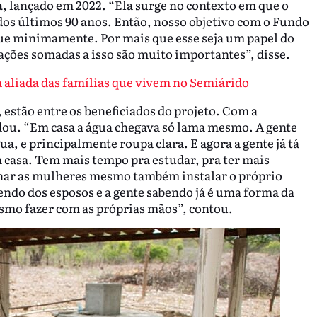
a
, lançado em 2022. “Ela surge no contexto em que o
 dos últimos 90 anos. Então, nosso objetivo com o Fundo
ue minimamente. Por mais que esse seja um papel do
ações somadas a isso são muito importantes”, disse.
a aliada das famílias que vivem no Semiárido
estão entre os beneficiados do projeto. Com a
udou. “Em casa a água chegava só lama mesmo. A gente
, e principalmente roupa clara. E agora a gente já tá
casa. Tem mais tempo pra estudar, pra ter mais
inar as mulheres mesmo também instalar o próprio
dendo dos esposos e a gente sabendo já é uma forma da
mo fazer com as próprias mãos”, contou.