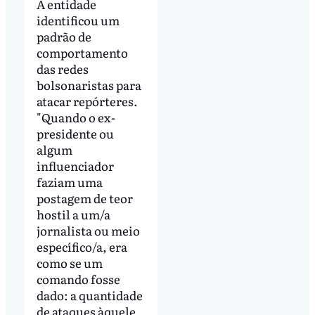
A entidade
identificou um
padrão de
comportamento
das redes
bolsonaristas para
atacar repórteres.
"Quando o ex-
presidente ou
algum
influenciador
faziam uma
postagem de teor
hostil a um/a
jornalista ou meio
específico/a, era
como se um
comando fosse
dado: a quantidade
de ataques àquele