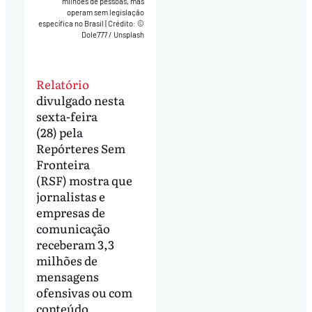
milhões de pessoas, mas
operam sem legislação
específica no Brasil
|
Crédito: ©
Dole777 / Unsplash
Relatório
divulgado nesta
sexta-feira
(28) pela
Repórteres Sem
Fronteira
(RSF) mostra que
jornalistas e
empresas de
comunicação
receberam 3,3
milhões de
mensagens
ofensivas ou com
conteúdo