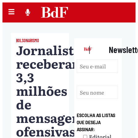
BOLSONARISMO
Jornalistas
|
Newslett
receberam
3,3
milhões
de
mensagens
ESCOLHA AS LISTAS
QUE DESEJA
ofensivas
ASSINAR:
Editorial