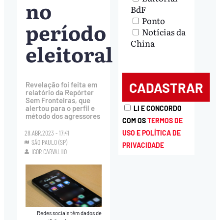
no
BdF
Ponto
período
Notícias da
China
eleitoral
Revelação foi feita em
relatório da Repórter
Sem Fronteiras, que
alertou para o perfil e
LI E CONCORDO
método dos agressores
COM OS
TERMOS DE
USO E POLÍTICA DE
28.ABR.2023 - 17:41
SÃO PAULO (SP)
PRIVACIDADE
IGOR CARVALHO
Redes sociais têm dados de