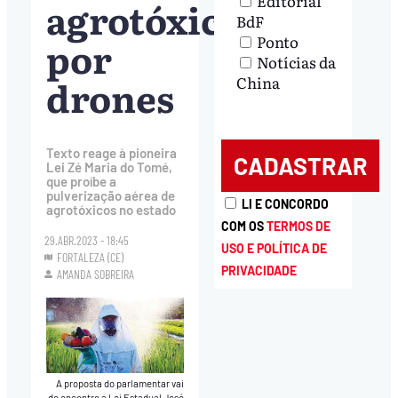
Editorial
agrotóxicos
BdF
Ponto
por
Notícias da
drones
China
Texto reage à pioneira
Lei Zé Maria do Tomé,
que proíbe a
pulverização aérea de
LI E CONCORDO
agrotóxicos no estado
COM OS
TERMOS DE
29.ABR.2023 - 18:45
USO E POLÍTICA DE
FORTALEZA (CE)
PRIVACIDADE
AMANDA SOBREIRA
A proposta do parlamentar vai
de encontro a Lei Estadual José