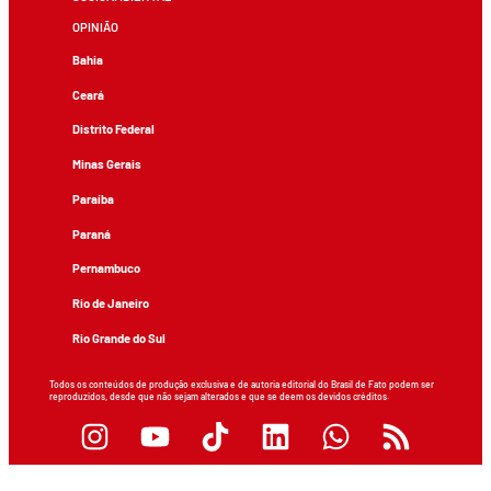
OPINIÃO
Bahia
Ceará
Distrito Federal
Minas Gerais
Paraíba
Paraná
Pernambuco
Rio de Janeiro
Rio Grande do Sul
Todos os conteúdos de produção exclusiva e de autoria editorial do Brasil de Fato podem ser
reproduzidos, desde que não sejam alterados e que se deem os devidos créditos.