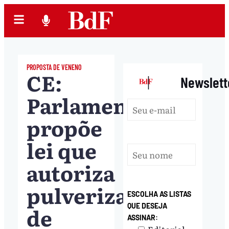
PROPOSTA DE VENENO
CE:
|
Newslett
Parlamentar
propõe
lei que
autoriza
pulverização
ESCOLHA AS LISTAS
QUE DESEJA
de
ASSINAR: