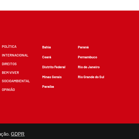
POLÍTICA
Bahia
Paraná
INTERNACIONAL
Ceará
Pernambuco
DIREITOS
Distrito Federal
Rio de Janeiro
BEM VIVER
Minas Gerais
Rio Grande do Sul
SOCIOAMBIENTAL
Paraíba
OPINIÃO
zidos, desde que não sejam alterados e que se deem os devidos créditos.
ação.
GDPR