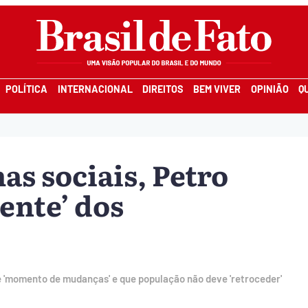
POLÍTICA
INTERNACIONAL
DIREITOS
BEM VIVER
OPINIÃO
Q
as sociais, Petro
ente’ dos
ve 'momento de mudanças' e que população não deve 'retroceder'