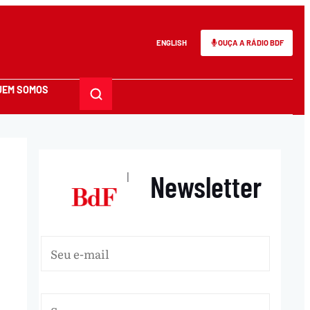
ENGLISH
OUÇA A RÁDIO BDF
UEM SOMOS
Newsletter
|