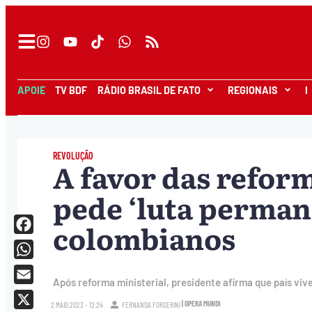
APOIE
TV BDF
RÁDIO BRASIL DE FATO
REGIONAIS
I
REVOLUÇÃO
A favor das reform
pede ‘luta perman
colombianos
Facebook
WhatsApp
Após reforma ministerial, presidente afirma que país vi
Email
| OPERA MUNDI
2.MAIO.2023 - 12:24
FERNANDA FORGERINI