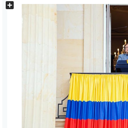
X
Share