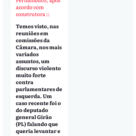
acordo com
construtora ::
Temos visto, nas
reuniões em
comissões da
Câmara, nos mais
variados
assuntos, um
discurso violento
muito forte
contra
parlamentares de
esquerda. Um
caso recente foi o
do deputado
general Girão
(PL) falando que
queria levantar e