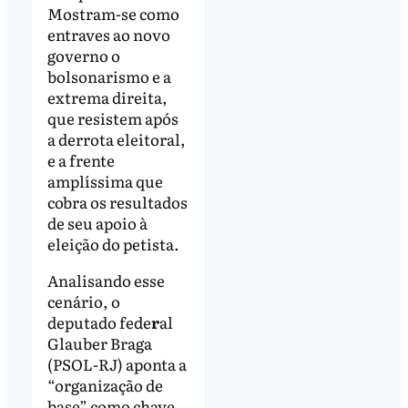
Mostram-se como
entraves ao novo
governo o
bolsonarismo e a
extrema direita,
que resistem após
a derrota eleitoral,
e a frente
amplíssima que
cobra os resultados
de seu apoio à
eleição do petista.
Analisando esse
cenário, o
deputado fede
r
al
Glauber Braga
(PSOL-RJ) aponta a
“organização de
base” como chave