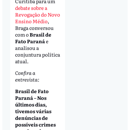
Curitiba para um
debate sobre a
Revogação do Novo
Ensino Médio
,
Braga conversou
com o
Brasil de
Fato Paraná
e
analisou a
conjuntura política
atual.
Confira a
entrevista:
Brasil de Fato
Paraná – Nos
últimos dias,
tivemos várias
denúncias de
possíveis crimes