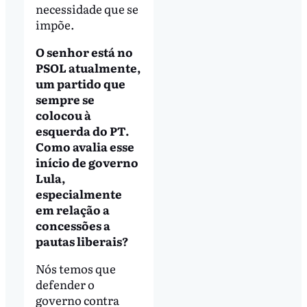
necessidade que se
impõe.
O senhor está no
PSOL atualmente,
um partido que
sempre se
colocou à
esquerda do PT.
Como avalia esse
início de governo
Lula,
especialmente
em relação a
concessões a
pautas liberais?
Nós temos que
defender o
governo contra