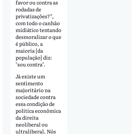
favor ou contra as
rodadas de
privatizações?”,
com todo o canhão
midiático tentando
desmoralizar o que
é público, a
maioria [da
população] diz:
"sou contra".
Já existe um
sentimento
majoritário na
sociedade contra
essa condição de
política econômica
da direita
neoliberal ou
ultraliberal. Nós