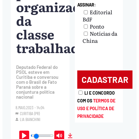
organização
ASSINAR:
Editorial
da
BdF
Ponto
classe
Notícias da
China
trabalhadora’
Deputado Federal do
PSOL esteve em
Curitiba e conversou
com o Brasil de Fato
Paraná sobre a
conjuntura política
LI E CONCORDO
nacional
COM OS
TERMOS DE
8.MAIO.2023 - 14:04
USO E POLÍTICA DE
CURITIBA (PR)
PRIVACIDADE
LIA BIANCHINI