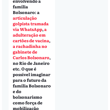
envolvendo a
família
Bolsonaro: a
articulação
golpista tramada
via WhatsApp
,
a
adulteração em
cartões de vacina
,
a rachadinha no
gabinete de
Carlos Bolsonaro
,
no Rio de Janeiro
etc. O que é
possível imaginar
para o futuro da
família Bolsonaro
e do
bolsonarismo
como força de
mobilização