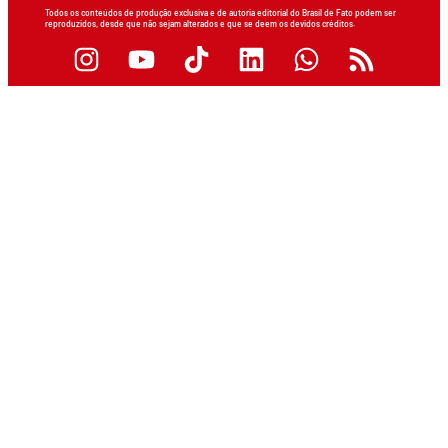
Todos os conteúdos de produção exclusiva e de autoria editorial do Brasil de Fato podem ser
reproduzidos, desde que não sejam alterados e que se deem os devidos créditos.