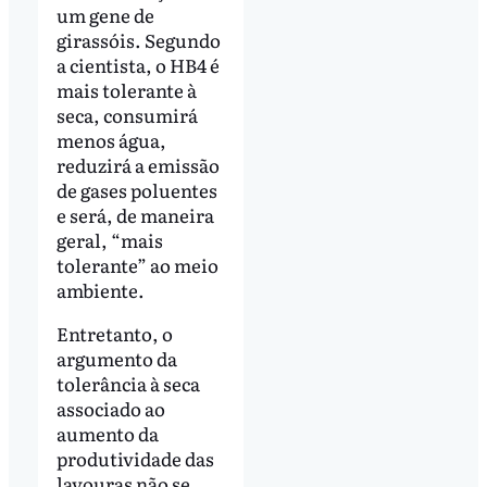
um gene de
girassóis. Segundo
a cientista, o HB4 é
mais tolerante à
seca, consumirá
menos água,
reduzirá a emissão
de gases poluentes
e será, de maneira
geral, “mais
tolerante” ao meio
ambiente.
Entretanto, o
argumento da
tolerância à seca
associado ao
aumento da
produtividade das
lavouras não se