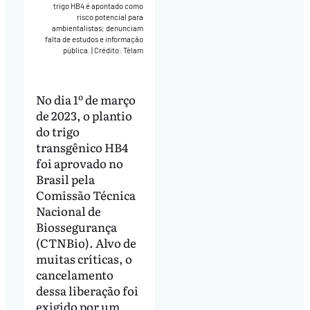
trigo HB4 é apontado como
risco potencial para
ambientalistas; denunciam
falta de estudos e informação
pública.
|
Crédito: Télam
No dia 1º de março
de 2023, o plantio
do trigo
transgênico HB4
foi aprovado no
Brasil pela
Comissão Técnica
Nacional de
Biossegurança
(CTNBio). Alvo de
muitas críticas, o
cancelamento
dessa liberação foi
exigido por um