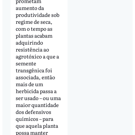
prometam
aumento da
produtividade sob
regime de seca,
com o tempo as
plantas acabam
adquirindo
resistência ao
agrotóxico a que a
semente
transgênica foi
associada, então
mais de um
herbicida passa a
ser usado – ou uma
maior quantidade
dos defensivos
químicos – para
que aquela planta
possa manter