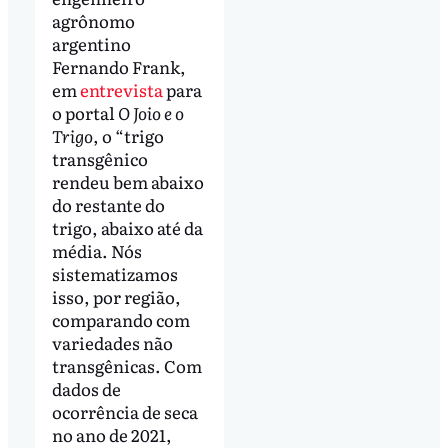
agrônomo
argentino
Fernando Frank,
em
entrevista
para
o portal
O Joio e o
Trigo
, o “trigo
transgênico
rendeu bem abaixo
do restante do
trigo, abaixo até da
média. Nós
sistematizamos
isso, por região,
comparando com
variedades não
transgênicas. Com
dados de
ocorrência de seca
no ano de 2021,