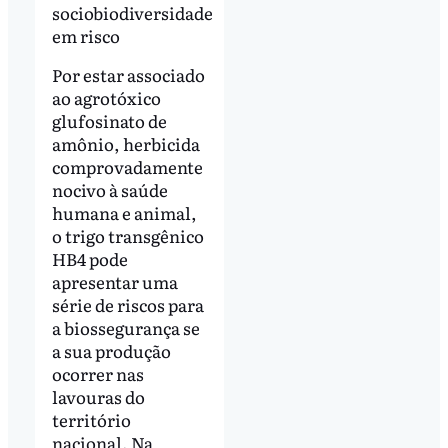
sociobiodiversidade
em risco
Por estar associado
ao agrotóxico
glufosinato de
amônio, herbicida
comprovadamente
nocivo à saúde
humana e animal,
o trigo transgênico
HB4 pode
apresentar uma
série de riscos para
a biossegurança se
a sua produção
ocorrer nas
lavouras do
território
nacional. Na