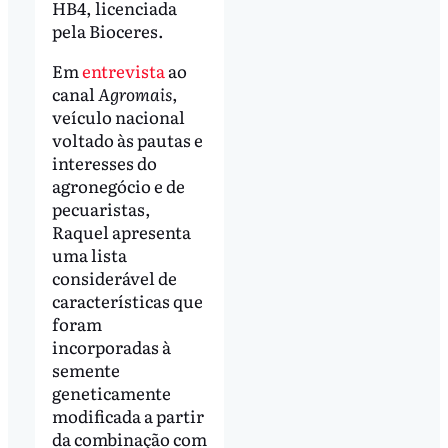
HB4, licenciada
pela Bioceres.
Em
entrevista
ao
canal
Agromais
,
veículo nacional
voltado às pautas e
interesses do
agronegócio e de
pecuaristas,
Raquel apresenta
uma lista
considerável de
características que
foram
incorporadas à
semente
geneticamente
modificada a partir
da combinação com