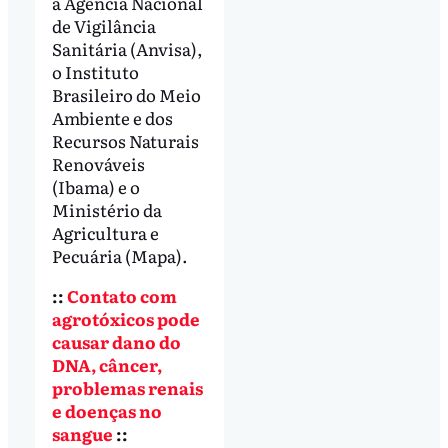
a Agência Nacional
de Vigilância
Sanitária (Anvisa),
o Instituto
Brasileiro do Meio
Ambiente e dos
Recursos Naturais
Renováveis
(Ibama) e o
Ministério da
Agricultura e
Pecuária (Mapa).
::
Contato com
agrotóxicos pode
causar dano do
DNA, câncer,
problemas renais
e doenças no
sangue
::