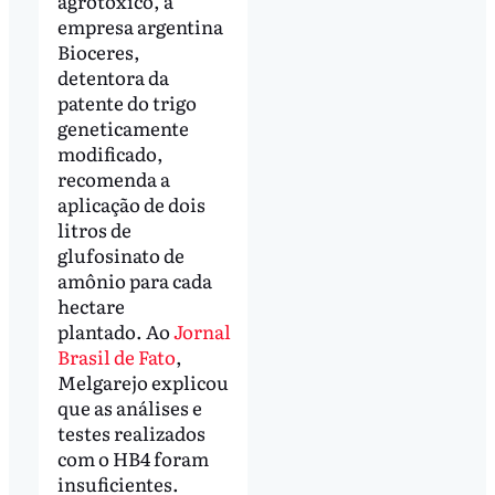
agrotóxico, a
empresa argentina
Bioceres,
detentora da
patente do trigo
geneticamente
modificado,
recomenda a
aplicação de dois
litros de
glufosinato de
amônio para cada
hectare
plantado. Ao
Jornal
Brasil de Fato
,
Melgarejo explicou
que as análises e
testes realizados
com o HB4 foram
insuficientes.