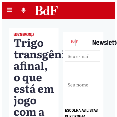
BIOSSEGURANÇA
Trigo
|
Newslett
transgênico:
afinal,
o que
está em
jogo
com a
ESCOLHA AS LISTAS
QUE DESEJA