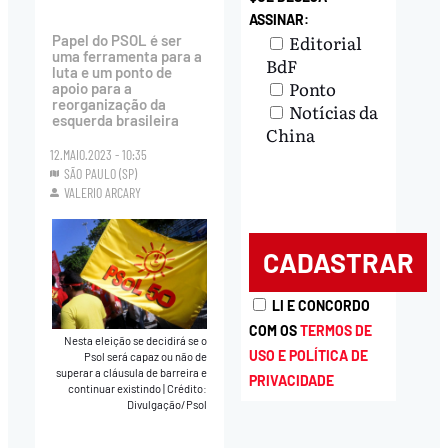
ASSINAR:
Editorial
Papel do PSOL é ser
uma ferramenta para a
BdF
luta e um ponto de
Ponto
apoio para a
reorganização da
Notícias da
esquerda brasileira
China
12.MAIO.2023 - 10:35
SÃO PAULO (SP)
VALERIO ARCARY
LI E CONCORDO
COM OS
TERMOS DE
Nesta eleição se decidirá se o
USO E POLÍTICA DE
Psol será capaz ou não de
superar a cláusula de barreira e
PRIVACIDADE
continuar existindo
|
Crédito:
Divulgação/Psol