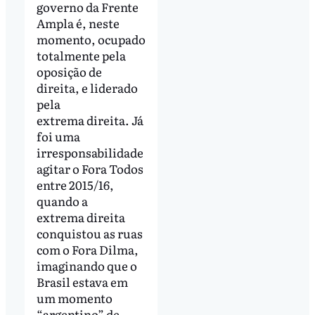
governo da Frente
Ampla é, neste
momento, ocupado
totalmente pela
oposição de
direita, e liderado
pela
extrema direita. Já
foi uma
irresponsabilidade
agitar o Fora Todos
entre 2015/16,
quando a
extrema direita
conquistou as ruas
com o Fora Dilma,
imaginando que o
Brasil estava em
um momento
“argentino” de