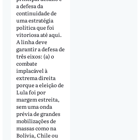
a defesa da
continuidade de
uma estratégia
política que foi
vitoriosa até aqui.
A linha deve
garantir a defesa de
três eixos: (a) o
combate
implacável à
extrema direita
porque a eleição de
Lula foi por
margem estreita,
sem uma onda
prévia de grandes
mobilizações de
massas como na
Bolívia, Chile ou