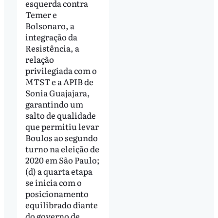
esquerda contra
Temer e
Bolsonaro, a
integração da
Resistência, a
relação
privilegiada com o
MTST e a APIB de
Sonia Guajajara,
garantindo um
salto de qualidade
que permitiu levar
Boulos ao segundo
turno na eleição de
2020 em São Paulo;
(d) a quarta etapa
se inicia com o
posicionamento
equilibrado diante
do governo de