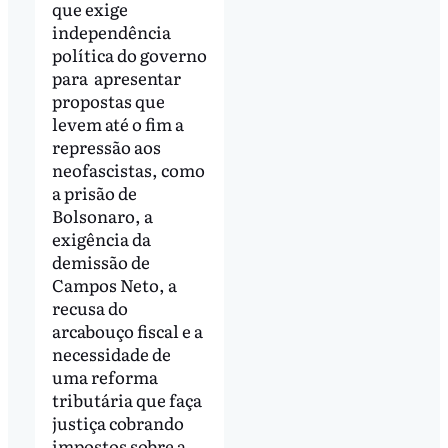
que exige
independência
política do governo
para apresentar
propostas que
levem até o fim a
repressão aos
neofascistas, como
a prisão de
Bolsonaro, a
exigência da
demissão de
Campos Neto, a
recusa do
arcabouço fiscal e a
necessidade de
uma reforma
tributária que faça
justiça cobrando
impostos sobre a