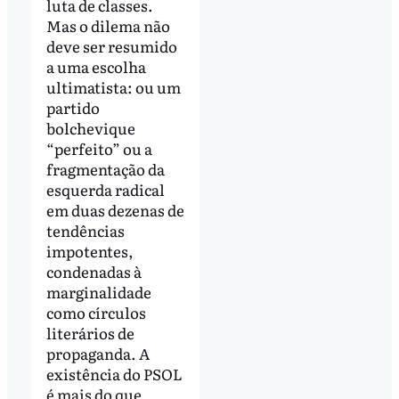
luta de classes.
Mas o dilema não
deve ser resumido
a uma escolha
ultimatista: ou um
partido
bolchevique
“perfeito” ou a
fragmentação da
esquerda radical
em duas dezenas de
tendências
impotentes,
condenadas à
marginalidade
como círculos
literários de
propaganda. A
existência do PSOL
é mais do que