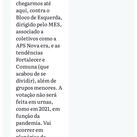
chegarmos até
aqui, contra o
Bloco de Esquerda,
dirigido pelo MES,
associado a
coletivos como a
APS Nova era, e as
tendências
Fortalecer e
Comuna (que
acabou de se
dividir), além de
grupos menores. A
votação não será
feita em urnas,
como em 2021, em
função da
pandemia. Vai
ocorrer em
plenárias de