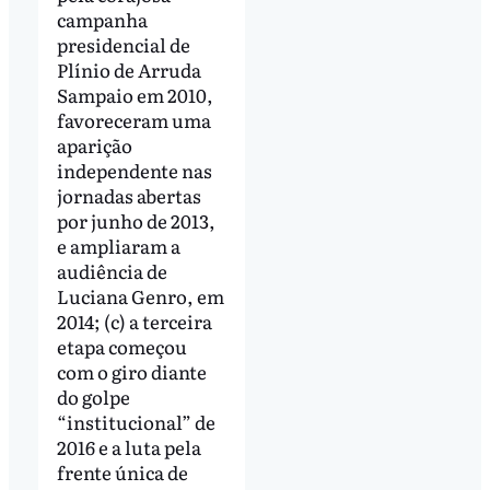
campanha
presidencial de
Plínio de Arruda
Sampaio em 2010,
favoreceram uma
aparição
independente nas
jornadas abertas
por junho de 2013,
e ampliaram a
audiência de
Luciana Genro, em
2014; (c) a terceira
etapa começou
com o giro diante
do golpe
“institucional” de
2016 e a luta pela
frente única de