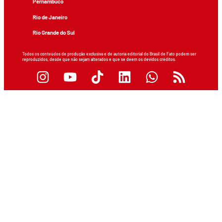
Pernambuco
Rio de Janeiro
Rio Grande do Sul
Todos os conteúdos de produção exclusiva e de autoria editorial do Brasil de Fato podem ser
reproduzidos, desde que não sejam alterados e que se deem os devidos créditos.