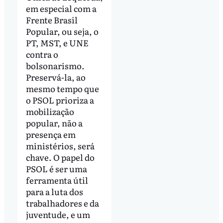
em especial com a
Frente Brasil
Popular, ou seja, o
PT, MST, e UNE
contra o
bolsonarismo.
Preservá-la, ao
mesmo tempo que
o PSOL prioriza a
mobilização
popular, não a
presença em
ministérios, será
chave. O papel do
PSOL é ser uma
ferramenta útil
para a luta dos
trabalhadores e da
juventude, e um