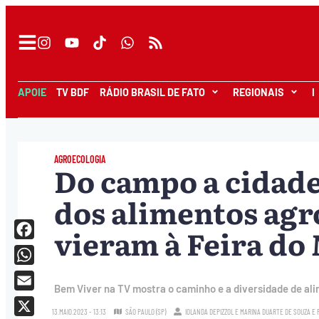
APOIE
TV BDF
RÁDIO BRASIL DE FATO
REGIONAIS
I
AGROECOLOGIA
Do campo a cidad
dos alimentos agr
vieram à Feira do
Facebook
WhatsApp
Bem Viver na TV mostra o caminho e a diversidade de alim
Email
13.MAIO.2023 - 13:13
SÃO PAULO (SP)
IOLANDA DEPIZZOL
E
MARINA DUARTE DE SOUZA
E