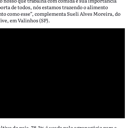
o nosso que trabalha com comida e sua importância
orta de todos, nós estamos trazendo o alimento
nto como esse”, complementa Sueli Alves Moreira, do
ve, em Valinhos (SP).
ltivo do país, 78,3% é usada pelo agronegócio para a