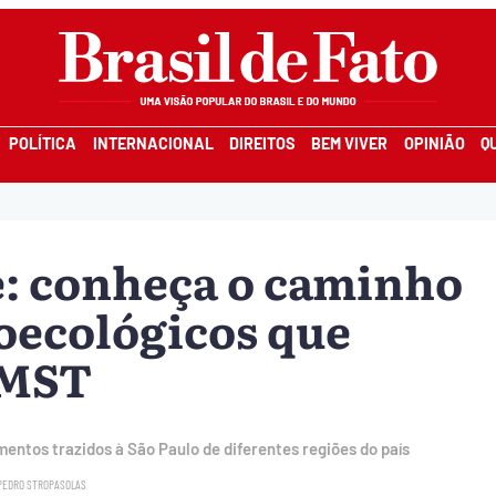
POLÍTICA
INTERNACIONAL
DIREITOS
BEM VIVER
OPINIÃO
Q
e: conheça o caminho
oecológicos que
 MST
entos trazidos à São Paulo de diferentes regiões do país
PEDRO STROPASOLAS