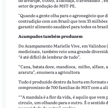
do arraripe, o coco, a cachaça, o artesanato”, 
setor de produção do MST-PE.
"Quando a gente olha para o agronegócio que diz
contradição com um Brasil que tem 33 milhões 
garantir alimento saudável para todos os brasi
Acampados também produzem
Do Acampamento Marielle Vive, em Valinhos (
medicinais, também veio uma grande diversidad
“é até difícil de lembrar de tudo”.
“Cana, batata doce, mandioca, milho, alface,
araruta”, enumera a agricultora
Tudo é produzido dentro da horta em formato d
compromisso de 700 famílias do MST com a al
““A mandala é a flor da vida, é aquilo que vem 
círculo, um olhando para o outro. É o sentido d
necessidade do outro”,explica.