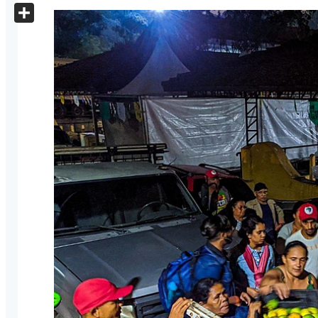
X
Share