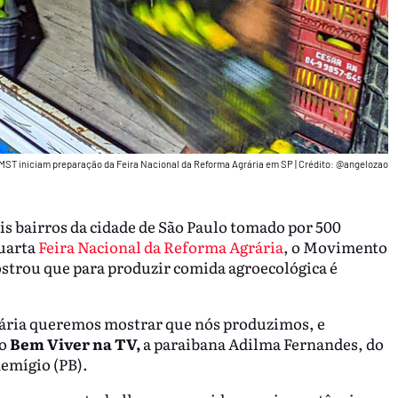
ST iniciam preparação da Feira Nacional da Reforma Agrária em SP
|
Crédito: @angelozao
is bairros da cidade de São Paulo tomado por 500
quarta
Feira Nacional da Reforma Agrária
, o Movimento
trou que para produzir comida agroecológica é
rária queremos mostrar que nós produzimos, e
ao
Bem Viver na TV,
a paraibana Adilma Fernandes, do
emígio (PB).