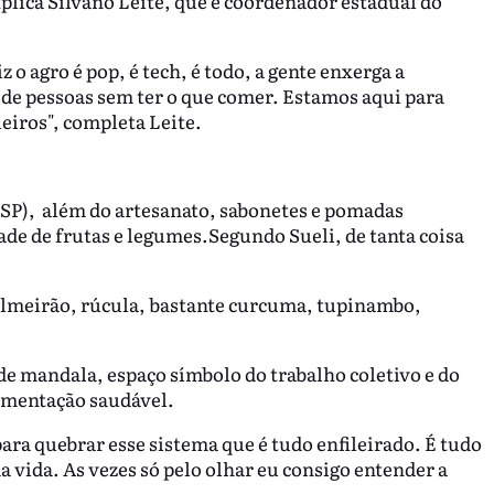
explica Silvano Leite, que é coordenador estadual do
 o agro é pop, é tech, é todo, a gente enxerga a
de pessoas sem ter o que comer. Estamos aqui para
leiros", completa Leite.
SP), além do artesanato, sabonetes e pomadas
e de frutas e legumes.Segundo Sueli, de tanta coisa
 almeirão, rúcula, bastante curcuma, tupinambo,
e mandala, espaço símbolo do trabalho coletivo e do
imentação saudável.
para quebrar esse sistema que é tudo enfileirado. É tudo
a vida. As vezes só pelo olhar eu consigo entender a