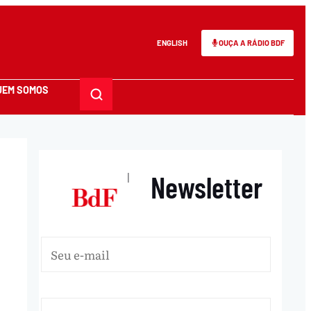
ENGLISH
OUÇA A RÁDIO BDF
UEM SOMOS
Newsletter
|