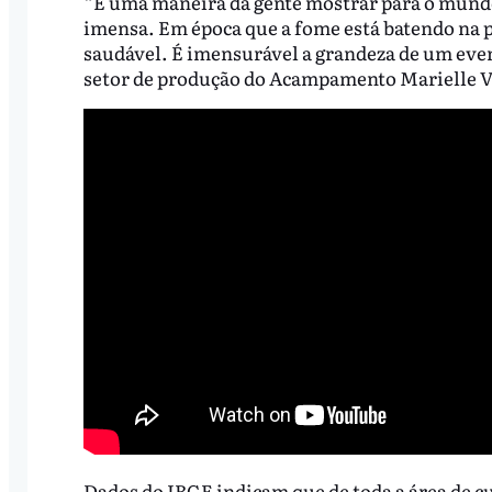
“É uma maneira da gente mostrar para o mund
imensa. Em época que a fome está batendo na p
saudável. É imensurável a grandeza de um eve
setor de produção do Acampamento Marielle Vi
Dados do IBGE indicam que de toda a área de cu