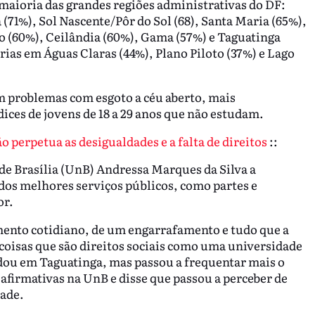
 maioria das grandes regiões administrativas do DF:
(71%), Sol Nascente/Pôr do Sol (68), Santa Maria (65%),
o (60%), Ceilândia (60%), Gama (57%) e Taguatinga
rias em Águas Claras (44%), Plano Piloto (37%) e Lago
êm problemas com esgoto a céu aberto, mais
ices de jovens de 18 a 29 anos que não estudam.
 perpetua as desigualdades e a falta de direitos
::
de Brasília (UnB) Andressa Marques da Silva a
 dos melhores serviços públicos, como partes e
or.
mento cotidiano, de um engarrafamento e tudo que a
 coisas que são direitos sociais como uma universidade
udou em Taguatinga, mas passou a frequentar mais o
 afirmativas na UnB e disse que passou a perceber de
dade.