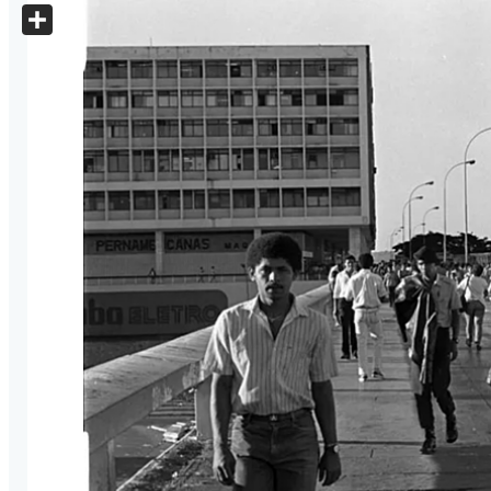
X
Share