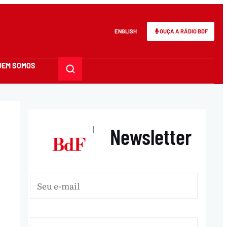
ENGLISH
OUÇA A RÁDIO BDF
UEM SOMOS
Newsletter
|