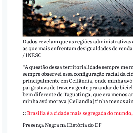
Dados revelam que as regiões administrativas
as que mais enfrentam desigualdades de renda,
/ INESC
“A questão dessa territorialidade sempre me 
sempre observei essa configuração racial da ci
principalmente em Ceilândia, onde minha avó 
pai gostava de trazer a gente pra andar de bicic
bem diferente de Taguatinga, que era menos a
minha avó morava [Ceilandia] tinha menos ain
::
Brasília é a cidade mais segregada do mundo
Presença Negra na História do DF