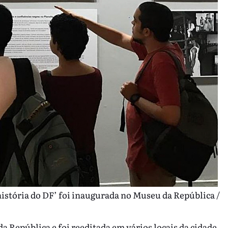
istória do DF’ foi inaugurada no Museu da República /
 República e foi reeditada em vários locais da cidade