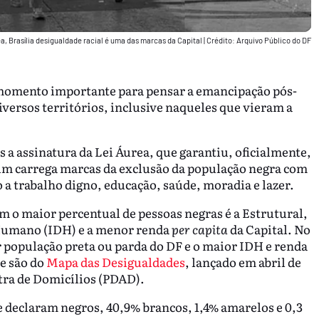
a, Brasília desigualdade racial é uma das marcas da Capital
|
Crédito: Arquivo Público do DF
m momento importante para pensar a emancipação pós-
iversos territórios, inclusive naqueles que vieram a
s a assinatura da Lei Áurea, que garantiu, oficialmente,
sim carrega marcas da exclusão da população negra com
o a trabalho digno, educação, saúde, moradia e lazer.
om o maior percentual de pessoas negras é a Estrutural,
Humano (IDH) e a menor renda
per capita
da Capital. No
 população preta ou parda do DF e o maior IDH e renda
e são do
Mapa das Desigualdades
, lançado em abril de
tra de Domicílios (PDAD).
e declaram negros, 40,9% brancos, 1,4% amarelos e 0,3