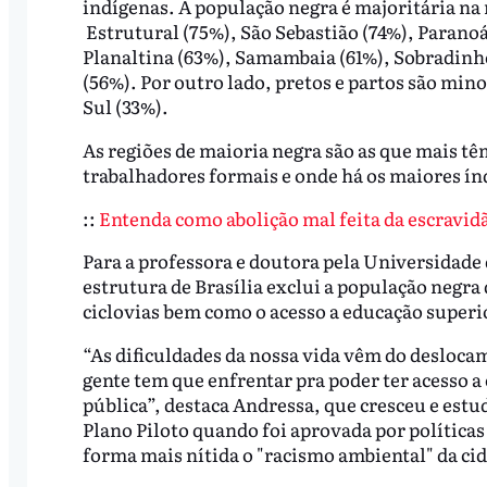
indígenas. A população negra é majoritária na
Estrutural (75%), São Sebastião (74%), Paranoá 
Planaltina (63%), Samambaia (61%), Sobradinh
(56%). Por outro lado, pretos e partos são mino
Sul (33%).
As regiões de maioria negra são as que mais t
trabalhadores formais e onde há os maiores índ
::
Entenda como abolição mal feita da escravidão
Para a professora e doutora pela Universidade 
estrutura de Brasília exclui a população negra
ciclovias bem como o acesso a educação superi
“As dificuldades da nossa vida vêm do desloca
gente tem que enfrentar pra poder ter acesso a
pública”, destaca Andressa, que cresceu e est
Plano Piloto quando foi aprovada por políticas
forma mais nítida o "racismo ambiental" da ci