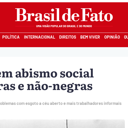
POLÍTICA
INTERNACIONAL
DIREITOS
BEM VIVER
OPINIÃO
Q
em abismo social
ras e não-negras
roblemas com esgoto a céu aberto e mais trabalhadores informais