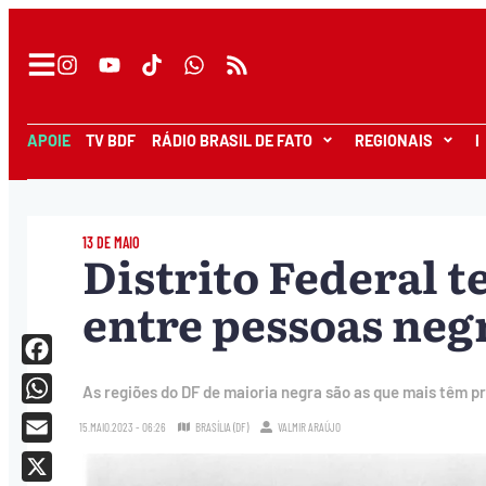
APOIE
TV BDF
RÁDIO BRASIL DE FATO
REGIONAIS
I
13 DE MAIO
Distrito Federal t
entre pessoas neg
Facebook
As regiões do DF de maioria negra são as que mais têm p
WhatsApp
15.MAIO.2023 - 06:26
BRASÍLIA (DF)
VALMIR ARAÚJO
Email