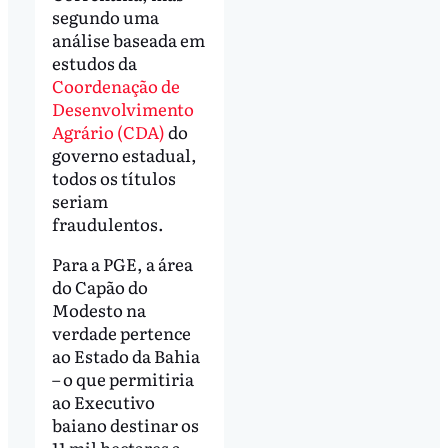
segundo uma
análise baseada em
estudos da
Coordenação de
Desenvolvimento
Agrário (CDA)
do
governo estadual,
todos os títulos
seriam
fraudulentos.
Para a PGE, a área
do Capão do
Modesto na
verdade pertence
ao Estado da Bahia
– o que permitiria
ao Executivo
baiano destinar os
11 mil hectares a