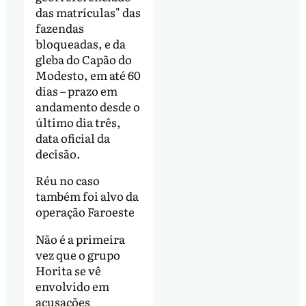
das matrículas" das
fazendas
bloqueadas, e da
gleba do Capão do
Modesto, em até 60
dias – prazo em
andamento desde o
último dia três,
data oficial da
decisão.
Réu no caso
também foi alvo da
operação Faroeste
Não é a primeira
vez que o grupo
Horita se vê
envolvido em
acusações