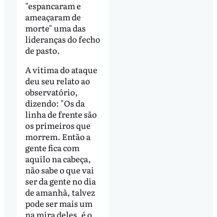
"espancaram e
ameaçaram de
morte" uma das
lideranças do fecho
de pasto.
A vítima do ataque
deu seu relato ao
observatório,
dizendo: "Os da
linha de frente são
os primeiros que
morrem. Então a
gente fica com
aquilo na cabeça,
não sabe o que vai
ser da gente no dia
de amanhã, talvez
pode ser mais um
na mira deles, é o