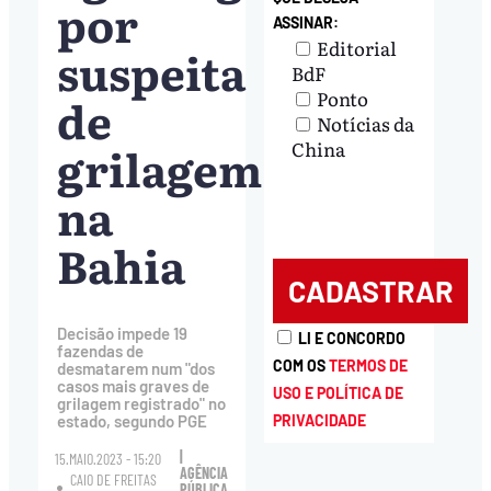
por
ASSINAR:
Editorial
suspeita
BdF
Ponto
de
Notícias da
grilagem
China
na
Bahia
Decisão impede 19
LI E CONCORDO
fazendas de
COM OS
TERMOS DE
desmatarem num "dos
casos mais graves de
USO E POLÍTICA DE
grilagem registrado" no
PRIVACIDADE
estado, segundo PGE
|
15.MAIO.2023 - 15:20
AGÊNCIA
CAIO DE FREITAS
PÚBLICA