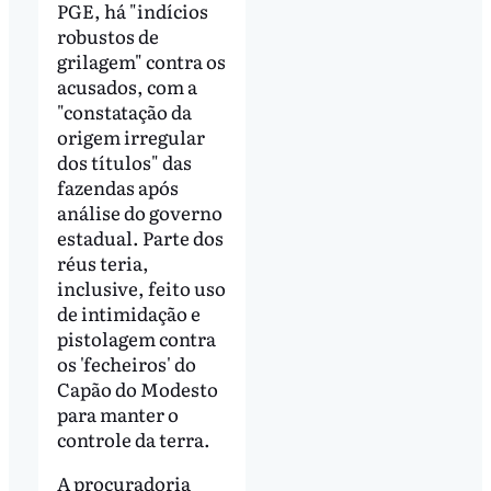
PGE, há "indícios
robustos de
grilagem" contra os
acusados, com a
"constatação da
origem irregular
dos títulos" das
fazendas após
análise do governo
estadual. Parte dos
réus teria,
inclusive, feito uso
de intimidação e
pistolagem contra
os 'fecheiros' do
Capão do Modesto
para manter o
controle da terra.
A procuradoria