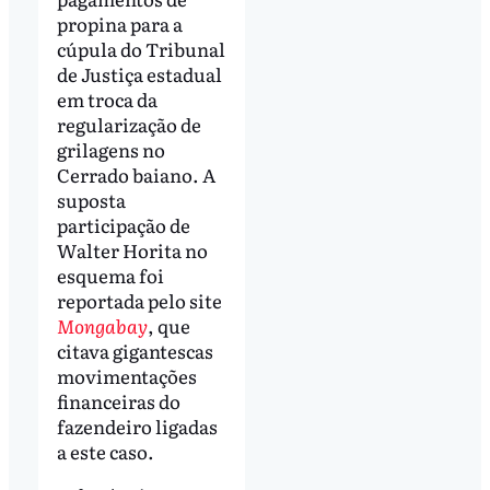
propina para a
cúpula do Tribunal
de Justiça estadual
em troca da
regularização de
grilagens no
Cerrado baiano. A
suposta
participação de
Walter Horita no
esquema foi
reportada pelo site
Mongabay
, que
citava gigantescas
movimentações
financeiras do
fazendeiro ligadas
a este caso.