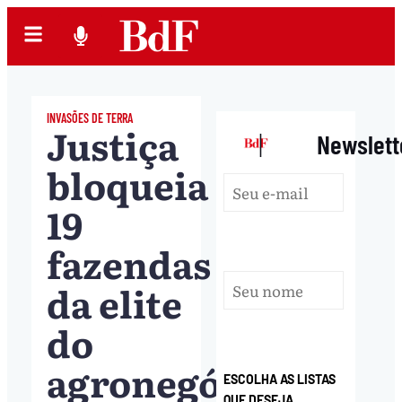
INVASÕES DE TERRA
Justiça
|
Newslett
bloqueia
19
fazendas
da elite
do
agronegócio
ESCOLHA AS LISTAS
QUE DESEJA