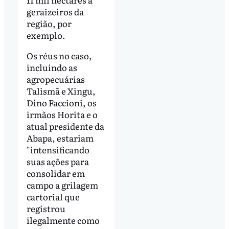
geraizeiros da
região, por
exemplo.
Os réus no caso,
incluindo as
agropecuárias
Talismã e Xingu,
Dino Faccioni, os
irmãos Horita e o
atual presidente da
Abapa, estariam
"intensificando
suas ações para
consolidar em
campo a grilagem
cartorial que
registrou
ilegalmente como