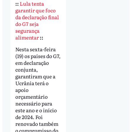
::
Lula tenta
garantir que foco
da declaração final
do G7 seja
segurança
alimentar
::
Nesta sexta-feira
(19) os países do G7,
em declaração
conjunta,
garantiram que a
Ucrânia terá o
apoio
orçamentário
necessário para
este ano e o início
de 2024. Foi
renovado também
o compromisso do