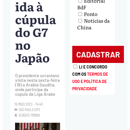
Editorial
ida à
BdF
cúpula
Ponto
Notícias da
do G7
China
no
Japão
LI E CONCORDO
COM OS
TERMOS DE
O presidente ucraniano
visita nesta sexta-feira
USO E POLÍTICA DE
(19) a Arábia Saudita,
PRIVACIDADE
onde participa da
cúpula da Liga Árabe
19.MAIO.2023 - 15:40
SÃO PAULO (SP)
SERGUEI MONIN