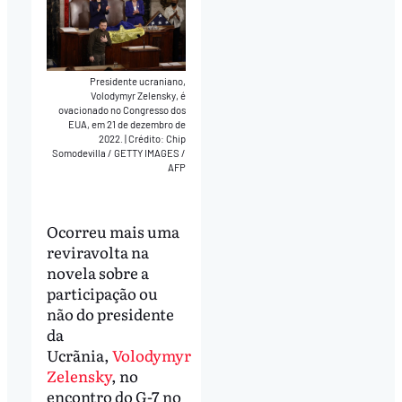
Presidente ucraniano,
Volodymyr Zelensky, é
ovacionado no Congresso dos
EUA, em 21 de dezembro de
2022.
|
Crédito: Chip
Somodevilla / GETTY IMAGES /
AFP
Ocorreu mais uma
reviravolta na
novela sobre a
participação ou
não do presidente
da
Ucrãnia,
Volodymyr
Zelensky
, no
encontro do G-7 no