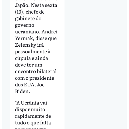
Japão. Nesta sexta
(19), chefe de
gabinete do
governo
ucraniano, Andrei
Yermak, disse que
Zelensky irá
pessoalmente à
cúpula e ainda
deve ter um
encontro bilateral
com o presidente
dos EUA, Joe
Biden.
"A Ucrânia vai
dispor muito
rapidamente de
tudo o que falta
para proteger