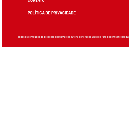
CONTATO
POLÍTICA DE PRIVACIDADE
Todos os conteúdos de produção exclusiva e de autoria editorial do Brasil de Fato podem ser reprodu